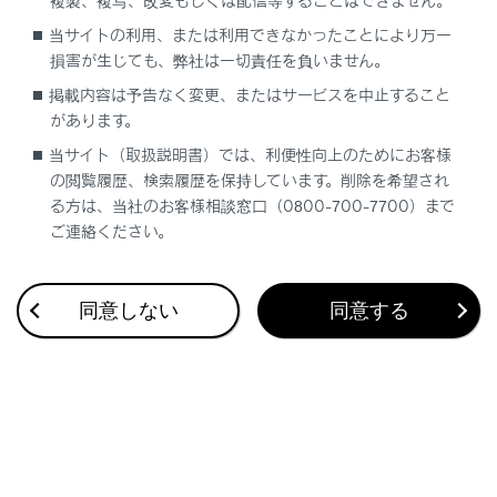
複製、複写、改変もしくは配信等することはできません。
す。
当サイトの利用、または利用できなかったことにより万一
表示区間を切りかえているときにタッチすると、自
損害が生じても、弊社は一切責任を負いません。
車が走行している区間に戻る
掲載内容は予告なく変更、またはサービスを中止すること
[
]：駐車場の混雑状況が表示されます。空き状
があります。
態は[空]、混雑状態は[混]、満車状態は[満]と表示さ
当サイト（取扱説明書）では、利便性向上のためにお客様
れます。
の閲覧履歴、検索履歴を保持しています。削除を希望され
[
] [
]：工事や路上障害物などによる交通規制
る方は、当社のお客様相談窓口（0800-700-7700）まで
がある場合に表示されます。
ご連絡ください。
[
]：道の駅を経由地に追加します。
同意しない
同意する
設備のマークについて