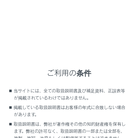
施設の名称を表示
現在地からの距離を表示
ご利用の条件
VICS／交通情報を受信したとき、赤色（渋滞）、黄
色（混雑）、黒色（通行止め）を表示
当サイトには、全ての取扱説明書及び補足資料、正誤表等
VICS／交通情報の表示設定（→
VICS・交通情報を
が掲載されているわけではありません。
表示する道路を設定する
）で、[一般道のみ]に設定
掲載している取扱説明書はお客様の年式に合致しない場合
しているときでも、VICS／交通情報を表示できま
があります。
す。
取扱説明書は、弊社が著作権その他の知的財産権を保有し
施設にある設備を表示
ます。弊社の許可なく、取扱説明書の一部または全部を、
設備の数が多い場合は表示されない設備もありま