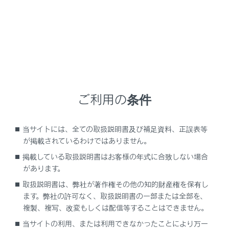
警告
安全のため、運転者は運転中に接続した機器を操
作しないでください。
安全上の配慮から車を完全に停止し、パーキング
ブレーキをかける、またはシフトポジションをP
に入れたときに映像を視聴できます。（走行中は
音声のみを再生します）
ご利用の条件
パーキングブレーキがかかっていなくても、ブレ
ーキホールドの作動中、またはクルーズコントロ
当サイトには、全ての取扱説明書及び補足資料、正誤表等
ール機能による完全停車状態になっていれば動画
が掲載されているわけではありません。
を視聴できるように設定できます。
掲載している取扱説明書はお客様の年式に合致しない場合
があります。
取扱説明書は、弊社が著作権その他の知的財産権を保有し
注意
ます。弊社の許可なく、取扱説明書の一部または全部を、
複製、複写、改変もしくは配信等することはできません。
外部機器を車室内に放置しないでください。車室
内が高温のときに外部機器が故障するおそれがあ
当サイトの利用、または利用できなかったことにより万一