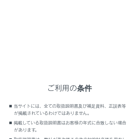
RX450h+
取扱説明書
安全・安心のために
安全にお使いいただくために
運転する前に
メニュー
お車を安全に運転していただくために、運転する前は必
ず次のことを確認してください。
ご利用の条件
点検整備
当サイトには、全ての取扱説明書及び補足資料、正誤表等
が掲載されているわけではありません。
フロアマットを固定するには
掲載している取扱説明書はお客様の年式に合致しない場合
があります。