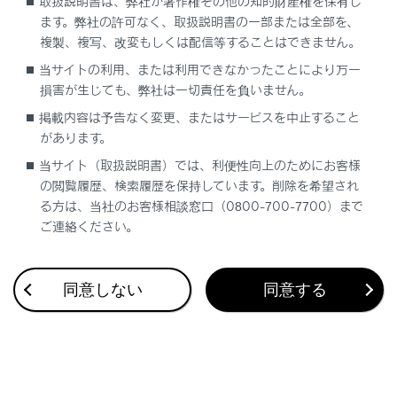
取扱説明書は、弊社が著作権その他の知的財産権を保有し
ます。弊社の許可なく、取扱説明書の一部または全部を、
複製、複写、改変もしくは配信等することはできません。
当サイトの利用、または利用できなかったことにより万一
損害が生じても、弊社は一切責任を負いません。
合わせて見られているページ
掲載内容は予告なく変更、またはサービスを中止すること
があります。
オートアラーム
当サイト（取扱説明書）では、利便性向上のためにお客様
シートベルト
の閲覧履歴、検索履歴を保持しています。削除を希望され
イモビライザーシステム
る方は、当社のお客様相談窓口（0800-700-7700）まで
ご連絡ください。
このページは役に立ちましたか？
同意しない
同意する
はい
いいえ