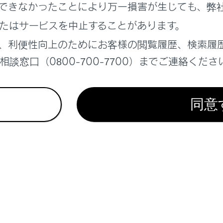
できなかったことにより万一損害が生じても、弊
たはサービスを中止することがあります。
、利便性向上のためにお客様の閲覧履歴、検索履
に注意事項を確認の上、必ず正しく着用してください。（→
正
談窓口（0800-700-7700）までご連絡くださ
の着用のしかたと同じように、腰部ベルトが腰骨のできるだけ
に、肩部ベルトは確実に肩を通し、お腹のふくらみを避けて胸
トを正しく着用していないと、衝突したときなどに、母体だけ
同意
最悪の場合死亡につながるおそれがあります。
のある方の場合
に注意事項を確認の上、必ず正しく着用してください。
さまを乗せるとき
チャイルドシートを取り付けるとき
トベルトの損傷・故障について
ルトやプレート・バックルなどは、シートやドアに挟むなどし