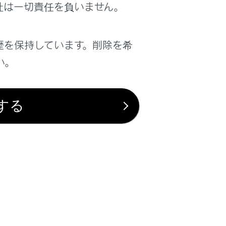
社は一切責任を負いません。
歴を保持しています。削除を希
しく着用するには
）
い。
低い位置にかかるようにお腹のふくらみ
部にかかるように着用してください。
でなく胎児までが重大な傷害を受けた
する
て損傷しないようにしてください。