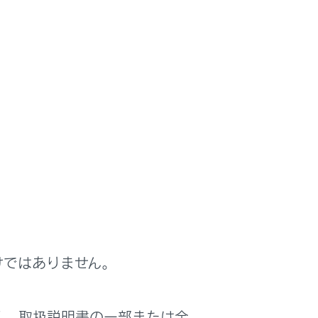
オートアラームを設定すると、次のような状
ステム・ワイヤレスリモコンを使わずに解
けではありません。
るなどして車内に乗り込んだとき）
く、取扱説明書の一部または全