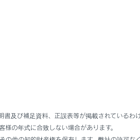
に
盗難防止装置
アラーム
ームとは、侵入を検知した場合に音と光で警報する機能です。
アラームが作動します。
れたドアまたはバックドアが、スマートエントリー＆スタートシ
たり、開けられたとき
ットが開けられたとき
明書及び補足資料、正誤表等が掲載されているわ
ンサーが車内で動く物体を検知したとき（侵入者がガラスを割
客様の年式に合致しない場合があります。
ンサーが車両の傾きを検知したとき
その他の知的財産権を保有します。弊社の許可な