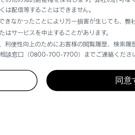
くは配信等することはできません。
Linkサービスをご利用のお客様へは、オートアラームが作動し
ことができます。G-Linkサービスの詳細は、別冊「マルチメ
できなかったことにより万一損害が生じても、弊
たはサービスを中止することがあります。
ラームを設定／解除／停止する
、利便性向上のためにお客様の閲覧履歴、検索履
談窓口（0800-700-7700）までご連絡くださ
斜センサー
同意
れているページ
このページ
ーシステム