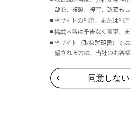
車両情報
部を、複製、複写、改変もし
※ G-
こんなときは
らせする
当サイトの利用、または利用
ブックマーク
掲載内容は予告なく変更、ま
あとで読む
オートア
当サイト（取扱説明書）では
望される方は、当社のお客様相
PDFで見る
侵入・傾
車両
マルチメディア
同意しない
画面表示設定
個人情報の取扱いについて
合わせて見ら
サイト利用について
お問い合わせ
イモビライザ
シートベルト