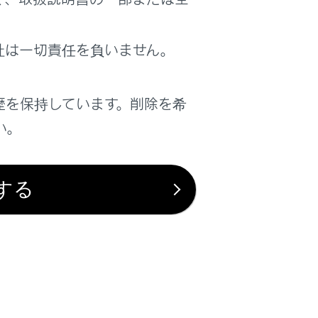
た場合メールやスマートフォンアプリへお知
ディア取扱説明書」を参照してください。
社は一切責任を負いません。
歴を保持しています。削除を希
い。
する
は役に立ちましたか？
はい
いいえ