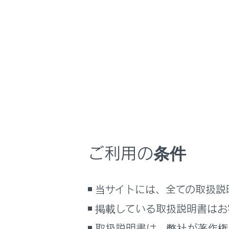
RX450h+
取扱説明書
安全・安心のため
ホーム
オート
はじめに
安全・安心のために
メニュー
プラグインハイブリッドシステム
オートアラ
走行に関する情報表示
況でオート
運転する前に
ご利用の条件
施錠さ
運転
錠され
室内装備・機能
ボンネ
当サイトには、全ての取扱説
マルチメディア
お手入れのしかた
侵入セ
掲載している取扱説明書はお
万一の場合には
傾斜セ
取扱説明書は、弊社が著作権