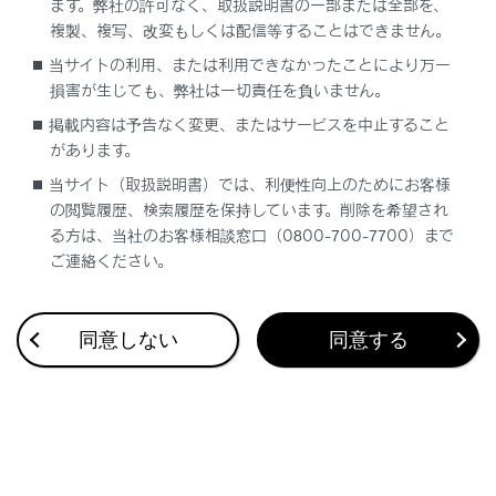
ます。弊社の許可なく、取扱説明書の一部または全部を、
複製、複写、改変もしくは配信等することはできません。
当サイトの利用、または利用できなかったことにより万一
合わせて見られているページ
損害が生じても、弊社は一切責任を負いません。
掲載内容は予告なく変更、またはサービスを中止すること
地上デジタルテレビを視聴する
があります。
地上デジタルテレビの視聴についての留意事項
当サイト（取扱説明書）では、利便性向上のためにお客様
Android Autoを再生する
の閲覧履歴、検索履歴を保持しています。削除を希望され
る方は、当社のお客様相談窓口（0800-700-7700）まで
ご連絡ください。
このページは役に立ちましたか？
同意しない
同意する
はい
いいえ