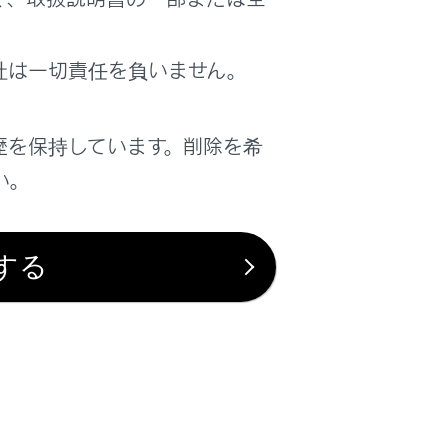
は役に立ちましたか？
社は一切責任を負いません。
はい
いいえ
歴を保持しています。削除を希
い。
する