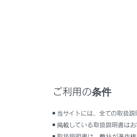
RX450h+
取扱説明書
マルチメディア
ホーム
iPod/
はじめに
安全・安心のために
プラグインハイブリッドシステム
走行に関する情報表示
iPod/iPh
運転する前に
iPod/iPho
ご利用の条件
運転
室内装備・機能
当サイトには、全ての取扱説
マルチメディア
お手入れのしかた
掲載している取扱説明書はお
万一の場合には
取扱説明書は、弊社が著作権