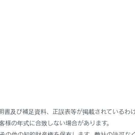
オーディオシステム
iPod/iPhoneの操作
iPhoneの操作
oneの再生についての留意事項
neを再生する
明書及び補足資料、正誤表等が掲載されているわ
客様の年式に合致しない場合があります。
その他の知的財産権を保有します。弊社の許可な