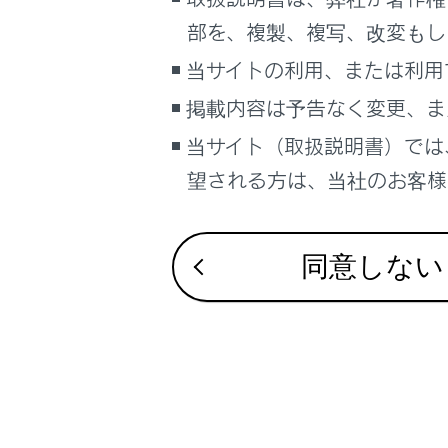
合わせて見ら
車両情報
部を、複製、複写、改変もし
地上デジタル
こんなときは
当サイトの利用、または利用
地上デジタル
ブックマーク
掲載内容は予告なく変更、ま
オーディオシス
あとで読む
当サイト（取扱説明書）では
望される方は、当社のお客様相
PDFで見る
車両
マルチメディア
同意しない
画面表示設定
個人情報の取扱いについて
サイト利用について
お問い合わせ