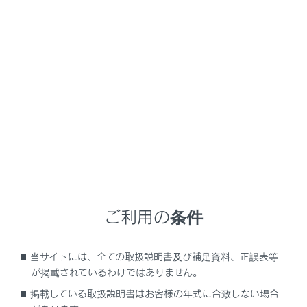
RX450h+
取扱説明書
マルチメディア
ETC の利用
お問合せ先一覧
お問合せ先一覧
メニュー
ETC のご利用に関して
ご利用の条件
ETC カードおよび請求金額に関して
当サイトには、全ての取扱説明書及び補足資料、正誤表等
が掲載されているわけではありません。
車載器に関して
掲載している取扱説明書はお客様の年式に合致しない場合