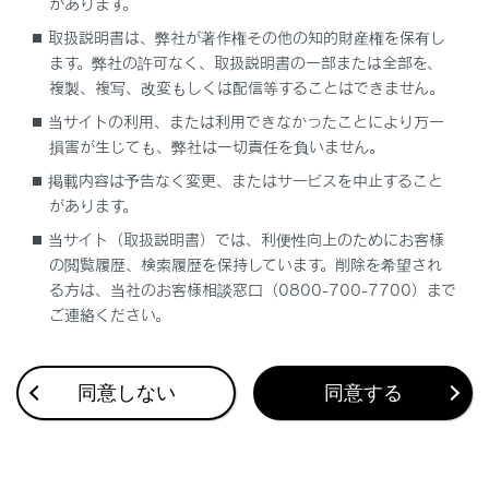
があります。
セットアップに関して
取扱説明書は、弊社が著作権その他の知的財産権を保有し
ます。弊社の許可なく、取扱説明書の一部または全部を、
複製、複写、改変もしくは配信等することはできません。
当サイトの利用、または利用できなかったことにより万一
損害が生じても、弊社は一切責任を負いません。
掲載内容は予告なく変更、またはサービスを中止すること
合わせて見られているページ
があります。
当サイト（取扱説明書）では、利便性向上のためにお客様
ETC2.0ユニットの使い方
の閲覧履歴、検索履歴を保持しています。削除を希望され
道路事業者からのお願い
る方は、当社のお客様相談窓口（0800-700-7700）まで
ご連絡ください。
ETC画面の操作
同意しない
同意する
このページは役に立ちましたか？