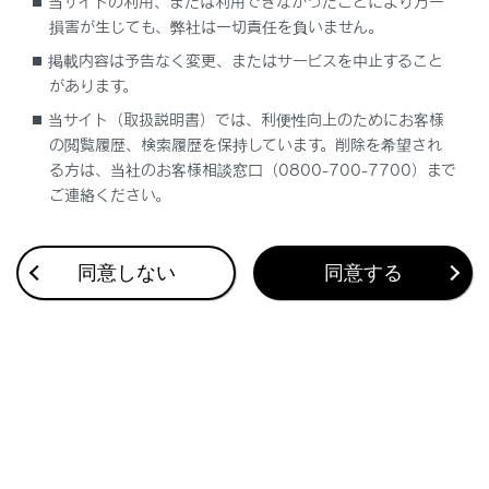
当サイトの利用、または利用できなかったことにより万一
[‍
‍]
損害が生じても、弊社は一切責任を負いません。
全画面表示にします。
掲載内容は予告なく変更、またはサービスを中止すること
があります。
[‍Ch‍]
当サイト（取扱説明書）では、利便性向上のためにお客様
[‍
‍]
／
[‍
‍]
にタッチすると、プリセットボタ
の閲覧履歴、検索履歴を保持しています。削除を希望され
ンに登録している順にチャンネルが切りかわり
る方は、当社のお客様相談窓口（0800-700-7700）まで
ます。
ご連絡ください。
[‍Auto.P‍]
タッチし続けると、現在位置から受信可能なチ
同意しない
同意する
ャンネルをマニュアルプリセットに自動で登録
します。
エリアプリセットモードのときは表示されませ
ん。
サブメニューのプリセットチャンネル
プリセットチャンネルにタッチすると、受信す