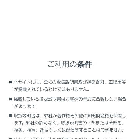
タッチします。
[‍
‍]
ご利用の条件
受信している番組をマニュアルプリセットボタ
ンに登録します。
当サイトには、全ての取扱説明書及び補足資料、正誤表等
登録しているときにタッチすると解除します。
が掲載されているわけではありません。
エリアプリセットモードのときは表示されませ
掲載している取扱説明書はお客様の年式に合致しない場合
ん。
があります。
取扱説明書は、弊社が著作権その他の知的財産権を保有し
[‍
‍]
ます。弊社の許可なく、取扱説明書の一部または全部を、
複製、複写、改変もしくは配信等することはできません。
設定可能な項目を表示します。