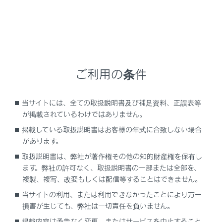
設定項目
ご利用の条件
[‍目的地履歴の消去‍]
当サイトには、全ての取扱説明書及び補足資料、正誤表等
が掲載されているわけではありません。
[‍お気に入り‍]
掲載している取扱説明書はお客様の年式に合致しない場合
があります。
[‍ハートフル音声‍]
取扱説明書は、弊社が著作権その他の知的財産権を保有し
ます。弊社の許可なく、取扱説明書の一部または全部を、
[‍現在地補正‍]
複製、複写、改変もしくは配信等することはできません。
当サイトの利用、または利用できなかったことにより万一
損害が生じても、弊社は一切責任を負いません。
掲載内容は予告なく変更、またはサービスを中止すること