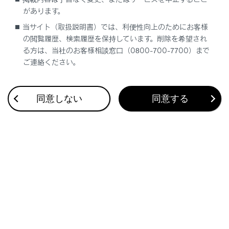
お気に入り設定
があります。
当サイト（取扱説明書）では、利便性向上のためにお客様
現在地を修正する
の閲覧履歴、検索履歴を保持しています。削除を希望され
る方は、当社のお客様相談窓口（0800-700-7700）まで
ご連絡ください。
ハートフル音声を設定する
同意しない
同意する
合わせて見られているページ
走行支援の設定
画面モードを切りかえる
ドライバーを登録する