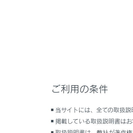
NX350/NX250
安全運転を支援す
ホーム
自車の
はじめに
車を運転する前の準備
メニュー
車を運転するときに知ってほしい
こと
時間帯や天候に合わせた運転と装
発進遅れ
備
ご利用の条件
快適装備と便利な室内装備の使い
かた
発進遅れ
メーター／ディスプレイの機能と表
当サイトには、全ての取扱説
示される情報
掲載している取扱説明書はお
安全運転を支援する機能
通信で安心、快適、便利を支援す
取扱説明書は、弊社が著作権