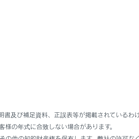
取扱説明書
る機能
安全運転サポート機能を使う
発進が遅れていることを知らせ
告知機能
告知機能の設定を変更する
明書及び補足資料、正誤表等が掲載されているわ
客様の年式に合致しない場合があります。
その他の知的財産権を保有します。弊社の許可な