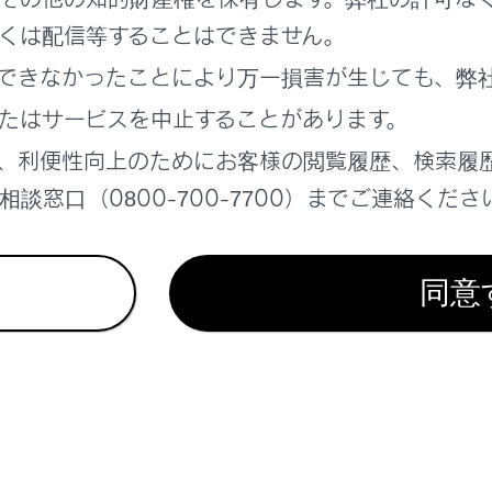
くは配信等することはできません。
れているページ
このページ
できなかったことにより万一損害が生じても、弊
te Advanced Park
たはサービスを中止することがあります。
物との接近を検知してブレーキをかける
、利便性向上のためにお客様の閲覧履歴、検索履
離を保って追従走行する
談窓口（0800-700-7700）までご連絡くださ
同意