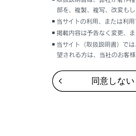
るしくみ
部を、複製、複写、改変もし
ナビゲーションシステムを使う
合わせて見ら
当サイトの利用、または利用
車のお手入れ
Lexus Teamma
掲載内容は予告なく変更、ま
困ったときの対処方法
低速時に障害
車の仕様、諸元、装備
当サイト（取扱説明書）では
最適な車間距
補足
望される方は、当社のお客様相
ブックマーク
あとで読む
同意しない
PDFで見る
車両
マルチメディア
画面表示設定
個人情報の取扱いについて