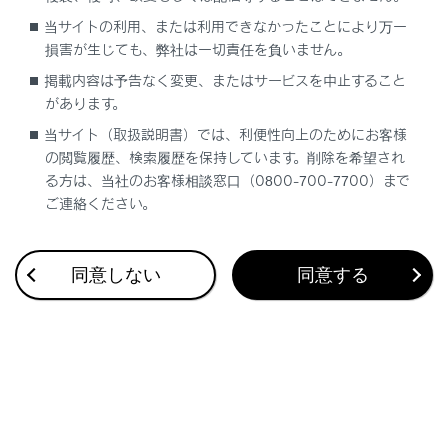
合わせて見られているページ
当サイトの利用、または利用できなかったことにより万一
損害が生じても、弊社は一切責任を負いません。
安全なドライブのための注意
掲載内容は予告なく変更、またはサービスを中止すること
G-Linkによるデータの取り扱い
があります。
本書に掲載している情報
当サイト（取扱説明書）では、利便性向上のためにお客様
の閲覧履歴、検索履歴を保持しています。削除を希望され
る方は、当社のお客様相談窓口（0800-700-7700）まで
ご連絡ください。
このページは役に立ちましたか？
同意しない
同意する
はい
いいえ
ブックマーク
あとで読む