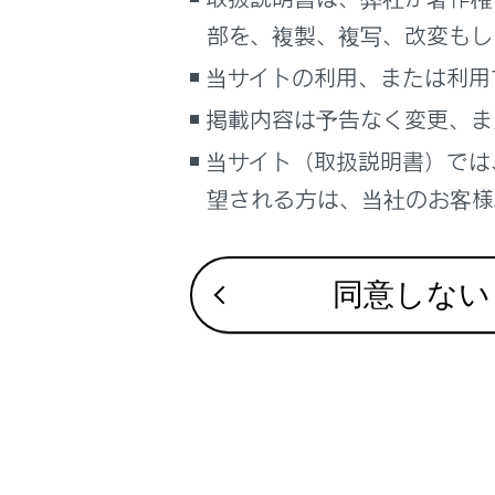
るしくみ
部を、複製、複写、改変もし
ナビゲーションシステムを使う
合わせて見ら
当サイトの利用、または利用
車のお手入れ
VICS・交通情
掲載内容は予告なく変更、ま
困ったときの対処方法
付録
車の仕様、諸元、装備
当サイト（取扱説明書）では
ナビゲーショ
補足
望される方は、当社のお客様相
ブックマーク
あとで読む
同意しない
PDFで見る
車両
マルチメディア
画面表示設定
個人情報の取扱いについて