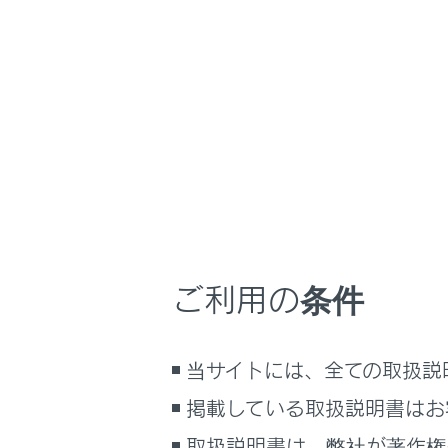
NX350/NX250
ナビゲーションシ
ホーム
Blueto
はじめに
車を運転する前の準備
メニュー
車を運転するときに知ってほしい
こと
時間帯や天候に合わせた運転と装
Bluetooth
備
ご利用の条件
快適装備と便利な室内装備の使い
かた
Bluetooth
メーター／ディスプレイの機能と表
当サイトには、全ての取扱説
示される情報
掲載している取扱説明書はお
安全運転を支援する機能
通信で安心、快適、便利を支援す
取扱説明書は、弊社が著作権