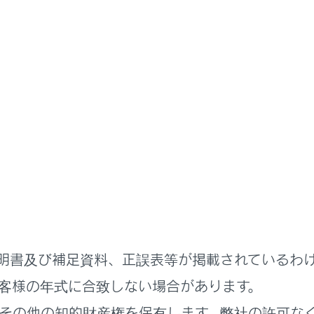
取扱説明書
ステムを使う
オーディオシステム
‍®
oth
オーディオの操作
®
オーディオの再生についての留意事項
®
オーディオを再生する
明書及び補足資料、正誤表等が掲載されているわ
客様の年式に合致しない場合があります。
その他の知的財産権を保有します。弊社の許可な