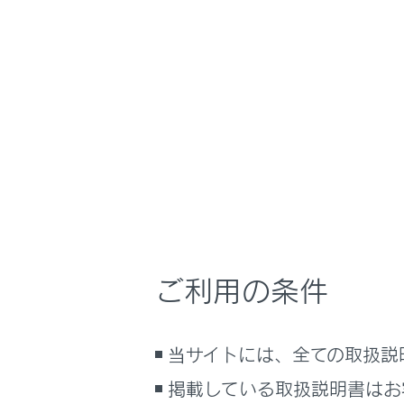
NX350/NX250
快適装備と便利な
ホーム
シート
はじめに
車を運転する前の準備
車を運転するときに知ってほしい
こと
シート内部に
時間帯や天候に合わせた運転と装
備
注意
快適装備と便利な室内装備の使い
ご利用の条件
かた
シート
メーター／ディスプレイの機能と表
凹凸の
示される情報
当サイトには、全ての取扱説
バッテ
安全運転を支援する機能
掲載している取扱説明書はお
通信で安心、快適、便利を支援す
エンジ