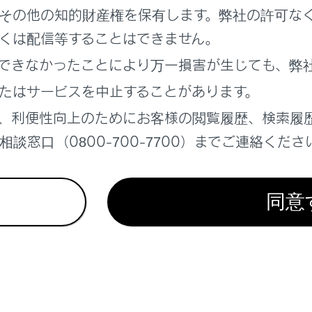
その他の知的財産権を保有します。弊社の許可な
くは配信等することはできません。
できなかったことにより万一損害が生じても、弊
たはサービスを中止することがあります。
件
、利便性向上のためにお客様の閲覧履歴、検索履
ンスイッチがONのとき
談窓口（0800-700-7700）までご連絡くださ
チレーター（フロント）のON/OFFを切りかえる
同意
れているページ
このページ