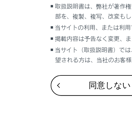
るしくみ
取扱説明書は、弊社が著作権
ナビゲーションシステムを使う
部を、複製、複写、改変もし
車のお手入れ
知識
当サイトの利用、または利用
困ったときの対処方法
掲載内容は予告なく変更、ま
車の仕様、諸元、装備
作動条
当サイト（取扱説明書）では
補足
エンジ
望される方は、当社のお客様相
ブックマーク
あとで読む
シートベン
同意しない
PDFで見る
車両
マルチメディア
画面表示設定
合わせて見ら
個人情報の取扱いについて