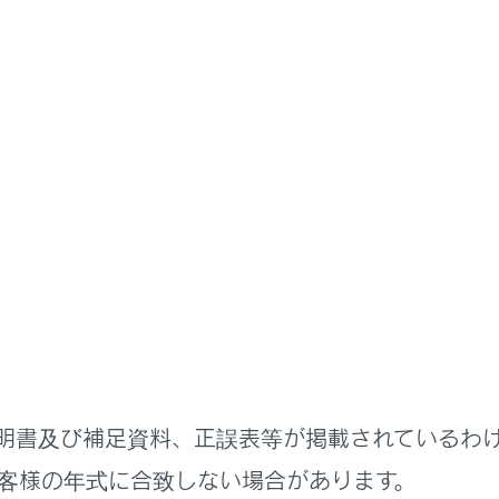
取扱説明書
室内装備の使いかた
車内の温度／環境を調整する
ベンチレーターのはたらき
装備されたファンで換気することにより、シート表面の通気を
ベンチレーターの損傷を防ぐために
ある重量物をシートの上に置いたり、針金や針などの鋭利なもの
明書及び補足資料、正誤表等が掲載されているわ
リーあがりを防ぐために
客様の年式に合致しない場合があります。
ンが停止した状態でシートベンチレーターを使用しないでくだ