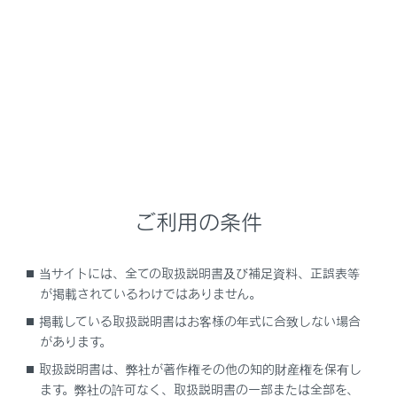
NX350/NX250
取扱説明書
安全運転を支援する機能
安全運転サポート機能を使う
低速時に障害物との接近を検知
してブレーキをかける
ご利用の条件
当サイトには、全ての取扱説明書及び補足資料、正誤表等
PKSB（パーキングサポートブレーキ）
が掲載されているわけではありません。
掲載している取扱説明書はお客様の年式に合致しない場合
があります。
取扱説明書は、弊社が著作権その他の知的財産権を保有し
ます。弊社の許可なく、取扱説明書の一部または全部を、