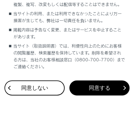
複製、複写、改変もしくは配信等することはできません。
合わせて見られているページ
当サイトの利用、または利用できなかったことにより万一
損害が生じても、弊社は一切責任を負いません。
Lexus Teammate Advanced Park
掲載内容は予告なく変更、またはサービスを中止すること
があります。
最適な車間距離を保って追従走行する
当サイト（取扱説明書）では、利便性向上のためにお客様
後退時に車両の接近を知らせる
の閲覧履歴、検索履歴を保持しています。削除を希望され
る方は、当社のお客様相談窓口（0800-700-7700）まで
ご連絡ください。
このページは役に立ちましたか？
同意しない
同意する
はい
いいえ