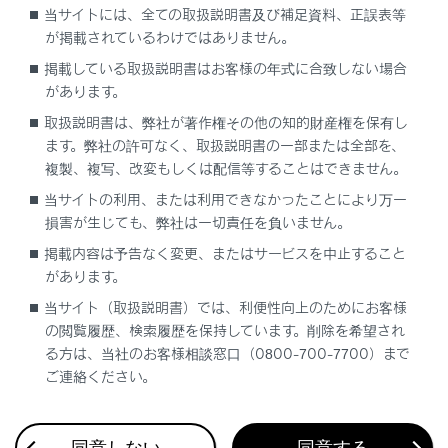
サテン仕上げ金属コーティング部分のお
当サイトには、全ての取扱説明書及び補足資料、正誤表等
が掲載されているわけではありません。
手入れ
掲載している取扱説明書はお客様の年式に合致しない場合
表面に本物の金属層を使用していますので、
があります。
普段のお手入れが大切です。汚れたまま長い
取扱説明書は、弊社が著作権その他の知的財産権を保有し
間放置すると、汚れが落ちにくくなります。
ます。弊社の許可なく、取扱説明書の一部または全部を、
複製、複写、改変もしくは配信等することはできません。
当サイトの利用、または利用できなかったことにより万一
損害が生じても、弊社は一切責任を負いません。
掲載内容は予告なく変更、またはサービスを中止すること
があります。
当サイト（取扱説明書）では、利便性向上のためにお客様
の閲覧履歴、検索履歴を保持しています。削除を希望され
合わせて見られているページ
る方は、当社のお客様相談窓口（0800-700-7700）まで
ご連絡ください。
タイヤ空気圧警報システムのはたらき
洗車
同意しない
同意する