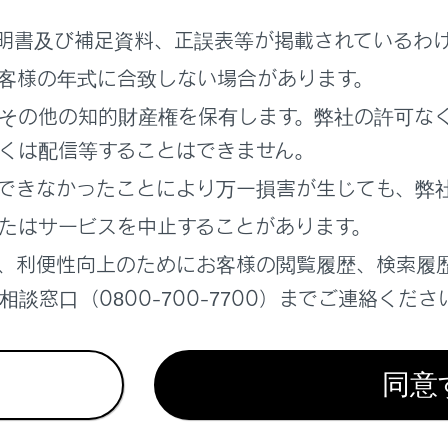
ド
明書及び補足資料、正誤表等が掲載されているわ
ド以外のときにスイッチを左へまわすとエコモードに切りかわ
客様の年式に合致しない場合があります。
イブモード表示灯が点灯します。
その他の知的財産権を保有します。弊社の許可な
モード
くは配信等することはできません。
ツSモード
ツSモード以外のときにスイッチを右へまわすとスポーツSモー
できなかったことにより万一損害が生じても、弊
プレイにスポーツSモード表示灯が点灯します。
たはサービスを中止することがあります。
ツS+モード
、利便性向上のためにお客様の閲覧履歴、検索履
ツSモードのときにスイッチを右へまわすとスポーツS+モード
イにスポーツS+モード表示灯が点灯します。
談窓口（0800-700-7700）までご連絡くださ
／カスタムモード
／カスタムモードは、スイッチを押して選択します。スイッチを
同意
ます。
モードのとき、マルチインフォメーションディスプレイにカスタ