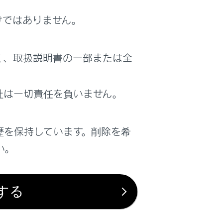
けではありません。
り、マルチインフォメーションディスプレイに
く、取扱説明書の一部または全
ドに切りかわり、マルチインフォメーション
社は一切責任を負いません。
歴を保持しています。削除を希
に切りかわり、マルチインフォメーションディ
い。
押すごとに、ノーマル／カスタムモードが切
する
ムモード表示灯が点灯します。