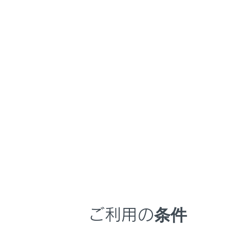
るしくみ
エコモー
ナビゲーションシステムを使う
エコモー
エコドラ
車のお手入れ
困ったときの対処方法
スポーツ
スポーツ
車の仕様、諸元、装備
プレイに
補足
ノーマル
エコモー
ブックマーク
あとで読む
NAVI・AI-A
PDFで見る
車両
マルチメディア
画面表示設定
ご利用の条件
個人情報の取扱いについて