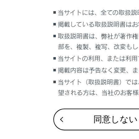
サイト利用について
エコモー
当サイトには、全ての取扱説
エコモー
お問い合わせ
掲載している取扱説明書はお
エコドラ
取扱説明書は、弊社が著作権
スポーツ
部を、複製、複写、改変もし
スポー
スポー
当サイトの利用、または利用
ディス
掲載内容は予告なく変更、ま
スポー
当サイト（取扱説明書）では
スポー
スプレ
望される方は、当社のお客様相
ノーマル
ノーマル
同意しない
りかわり
カスタム