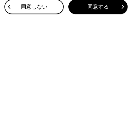
同意しない
同意する
ドアのロック／ロック解除
リヤシートの背もたれを倒す
このページは役に立ちましたか？
はい
いいえ
ブックマーク
あとで読む
個人情報の取扱いについて