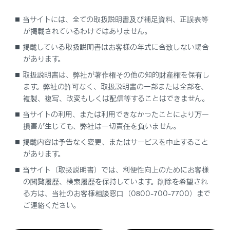
運転席専用のフロアマットを使用する
当サイトには、全ての取扱説明書及び補足資料、正誤表等
他のフロアマット類と重ねて使用しない
が掲載されているわけではありません。
フロアマットを前後逆さまにしたり、裏返して使
掲載している取扱説明書はお客様の年式に合致しない場合
用しない
があります。
取扱説明書は、弊社が著作権その他の知的財産権を保有し
ます。弊社の許可なく、取扱説明書の一部または全部を、
複製、複写、改変もしくは配信等することはできません。
当サイトの利用、または利用できなかったことにより万一
フロアマットを固定する
損害が生じても、弊社は一切責任を負いません。
掲載内容は予告なく変更、またはサービスを中止すること
があります。
当サイト（取扱説明書）では、利便性向上のためにお客様
の閲覧履歴、検索履歴を保持しています。削除を希望され
る方は、当社のお客様相談窓口（0800-700-7700）まで
合わせて見られているページ
ご連絡ください。
バックドアの機能と働き