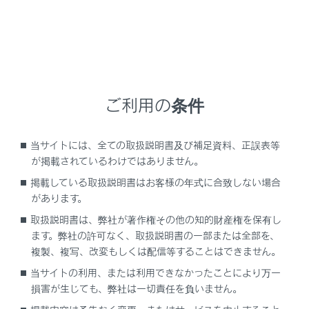
道路標識の情報を知らせる
最適な車間距離を保って追従走行する
一定の車速で走行する
運転者の異常を察知して車を自動で停める
車線変更時に見えにくい後方の車両を知らせる
ご利用の条件
安全な降車を支援する
低速時に障害物との接近を検知して音と画面で知らせる
当サイトには、全ての取扱説明書及び補足資料、正誤表等
後退時に車両の接近を知らせる
が掲載されているわけではありません。
低速時に後方歩行者の接近を検知して音と画面で知らせ
掲載している取扱説明書はお客様の年式に合致しない場合
る
があります。
低速時に障害物との接近を検知してブレーキをかける
取扱説明書は、弊社が著作権その他の知的財産権を保有し
Lexus Teammate Advanced Park
ます。弊社の許可なく、取扱説明書の一部または全部を、
複製、複写、改変もしくは配信等することはできません。
接近している後方車両へ注意をうながす
当サイトの利用、または利用できなかったことにより万一
プラスサポートを使用する（販売店装着オプション）
損害が生じても、弊社は一切責任を負いません。
交差点で右折時に対向車を検知して音と画面で知らせる