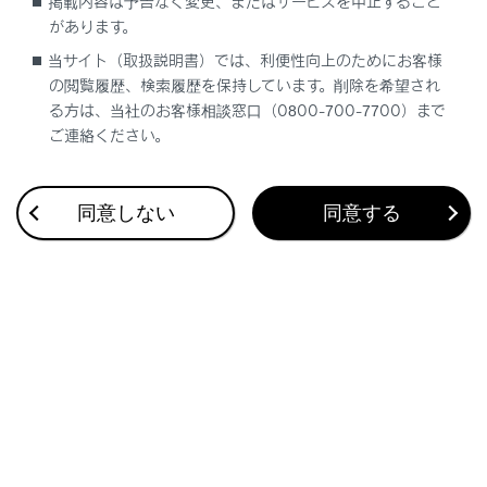
掲載内容は予告なく変更、またはサービスを中止すること
（販売店装着オプション）
があります。
アクセルペダルとブレーキペダルが同時に踏まれたと
当サイト（取扱説明書）では、利便性向上のためにお客様
き、エンジン出力を抑制する
の閲覧履歴、検索履歴を保持しています。削除を希望され
急発進および後退速度を抑制する
る方は、当社のお客様相談窓口（0800-700-7700）まで
ご連絡ください。
同意しない
同意する
合わせて見られているページ
Lexus Teammate Advanced Park
低速時に障害物との接近を検知してブレーキをかける
最適な車間距離を保って追従走行する