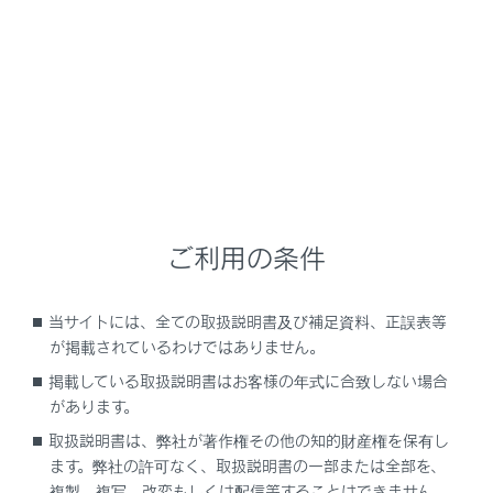
NX350/NX250
取扱説明書
安全運転を支援する機能
安全運転サポート機能を使う
車線中央の走行維持を支援する
ご利用の条件
当サイトには、全ての取扱説明書及び補足資料、正誤表等
LTA（レーントレーシングアシスト）
が掲載されているわけではありません。
掲載している取扱説明書はお客様の年式に合致しない場合
があります。
取扱説明書は、弊社が著作権その他の知的財産権を保有し
ます。弊社の許可なく、取扱説明書の一部または全部を、
複製、複写、改変もしくは配信等することはできません。