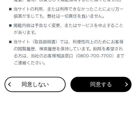
合わせて見られているページ
当サイトの利用、または利用できなかったことにより万一
損害が生じても、弊社は一切責任を負いません。
Lexus Teammate Advanced Park
掲載内容は予告なく変更、またはサービスを中止すること
低速時に障害物との接近を検知してブレーキをかける
があります。
最適な車間距離を保って追従走行する
当サイト（取扱説明書）では、利便性向上のためにお客様
の閲覧履歴、検索履歴を保持しています。削除を希望され
る方は、当社のお客様相談窓口（0800-700-7700）まで
ご連絡ください。
このページは役に立ちましたか？
同意しない
同意する
はい
いいえ
ブックマーク
あとで読む