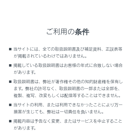
付属の取扱説明書に必ず従ってください。
レクサスでは、より安全にお使いいただくために、レ
クサス純正チャイルドシートの使用を推奨していま
す。レクサス純正チャイルドシートは、レクサス車の
ご利用の条件
ために作られたチャイルドシートです。レクサス販売
店で購入することができます。
当サイトには、全ての取扱説明書及び補足資料、正誤表等
が掲載されているわけではありません。
掲載している取扱説明書はお客様の年式に合致しない場合
があります。
目次
取扱説明書は、弊社が著作権その他の知的財産権を保有し
ます。弊社の許可なく、取扱説明書の一部または全部を、
知っておいていただきたいこと
複製、複写、改変もしくは配信等することはできません。
当サイトの利用、または利用できなかったことにより万一
チャイルドシートを使用するときは
損害が生じても、弊社は一切責任を負いません。
掲載内容は予告なく変更、またはサービスを中止すること
シート位置別チャイルドシートの適合性につい
があります。
て