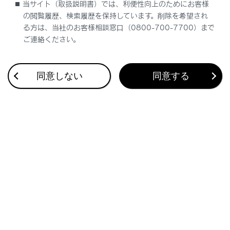
当サイト（取扱説明書）では、利便性向上のためにお客様
の閲覧履歴、検索履歴を保持しています。削除を希望され
チャイルドシートを取り付ける
る方は、当社のお客様相談窓口（0800-700-7700）まで
ご連絡ください。
同意しない
同意する
合わせて見られているページ
バックドアの機能と働き
ドアのロック／ロック解除
リヤシートの背もたれを倒す
このページは役に立ちましたか？