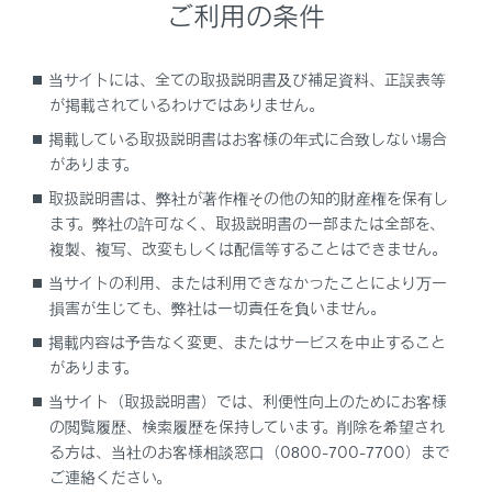
ご利用の条件
背もたれが確実に固定されていないときは、レ
バーが赤色に見えます。赤色が見えないことを
当サイトには、全ての取扱説明書及び補足資料、正誤表等
確認してください。
が掲載されているわけではありません。
シートベルトがねじれたり、挟み込まれていな
掲載している取扱説明書はお客様の年式に合致しない場合
いか確認する
があります。
取扱説明書は、弊社が著作権その他の知的財産権を保有し
挟み込み防止機能（パワーシート装着車）
ます。弊社の許可なく、取扱説明書の一部または全部を、
次のことをお守りください。
複製、複写、改変もしくは配信等することはできません。
当サイトの利用、または利用できなかったことにより万一
挟み込み防止機能を故意に作動させようとし
損害が生じても、弊社は一切責任を負いません。
て、体の一部を挟んだりしないでください。
掲載内容は予告なく変更、またはサービスを中止すること
挟み込み防止機能は、シートが完全に戻る直前
があります。
に異物を挟むと作動しない場合があります。指
などを挟まないように注意してください。
当サイト（取扱説明書）では、利便性向上のためにお客様
の閲覧履歴、検索履歴を保持しています。削除を希望され
挟み込み防止機能は、挟まれるものの形状や挟
る方は、当社のお客様相談窓口（0800-700-7700）まで
まれかたによっては作動しない場合がありま
ご連絡ください。
す。指などを挟まないように注意してくださ