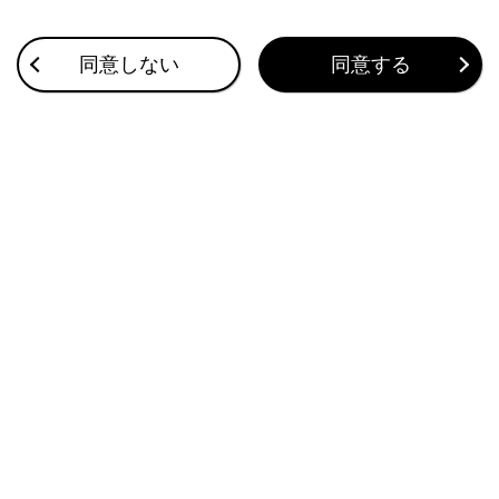
い。
同意しない
同意する
注意
背もたれを前に倒すときは、倒す前に必ずリヤ中央席
のシートベルトとバックル、アームレストを格納して
ください。
リヤシートの背もたれをラゲージルーム内スイ
ッチを押して自動で倒す(パワーシート装着
車）
リヤシートの背もたれをセンターディスプレイ
のスイッチを押して自動で倒す（パワーシート