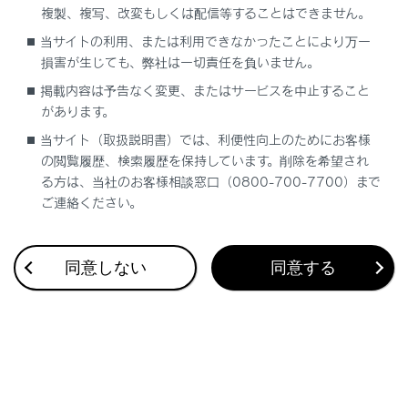
複製、複写、改変もしくは配信等することはできません。
合わせて見られているページ
当サイトの利用、または利用できなかったことにより万一
損害が生じても、弊社は一切責任を負いません。
Lexus Teammate Advanced Park
掲載内容は予告なく変更、またはサービスを中止すること
があります。
低速時に障害物との接近を検知してブレーキをかける
当サイト（取扱説明書）では、利便性向上のためにお客様
最適な車間距離を保って追従走行する
の閲覧履歴、検索履歴を保持しています。削除を希望され
る方は、当社のお客様相談窓口（0800-700-7700）まで
ご連絡ください。
このページは役に立ちましたか？
同意しない
同意する
はい
いいえ