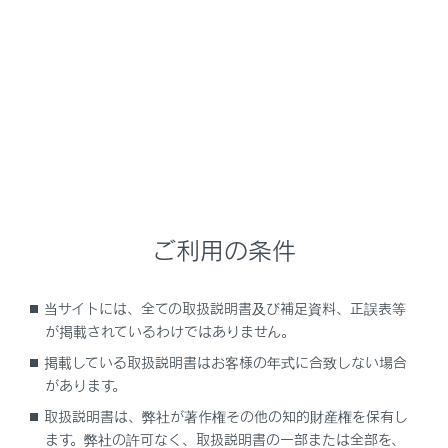
NX350/NX250
取扱説明書
安全運転を支援する機能
安全運転サポート機能を使う
走行時の衝突回避／衝突被害軽
減を支援する
ご利用の条件
当サイトには、全ての取扱説明書及び補足資料、正誤表等
PCS（プリクラッシュセーフティ）
が掲載されているわけではありません。
掲載している取扱説明書はお客様の年式に合致しない場合
があります。
取扱説明書は、弊社が著作権その他の知的財産権を保有し
ます。弊社の許可なく、取扱説明書の一部または全部を、