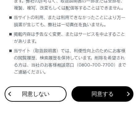
ます。弊社の許可なく、取扱説明書の一部または全部を、
複製、複写、改変もしくは配信等することはできません。
当サイトの利用、または利用できなかったことにより万一
合わせて見られているページ
損害が生じても、弊社は一切責任を負いません。
掲載内容は予告なく変更、またはサービスを中止すること
VICS・交通情報
があります。
付録
当サイト（取扱説明書）では、利便性向上のためにお客様
ナビゲーション設定
の閲覧履歴、検索履歴を保持しています。削除を希望され
る方は、当社のお客様相談窓口（0800-700-7700）まで
ご連絡ください。
このページは役に立ちましたか？
同意しない
同意する
はい
いいえ