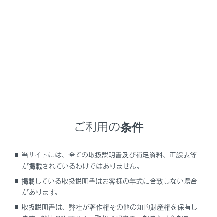
NX350/NX250
取扱説明書
ナビゲーションシステムを使う
各種設定および登録
ドライバー設定
メニュー
ご利用の条件
ドライバーの切りかえや登録をする
当サイトには、全ての取扱説明書及び補足資料、正誤表等
が掲載されているわけではありません。
ドライバーの特定方法を設定する
掲載している取扱説明書はお客様の年式に合致しない場合
があります。
取扱説明書は、弊社が著作権その他の知的財産権を保有し