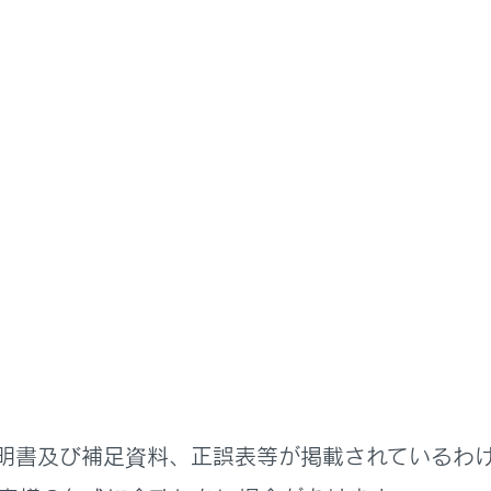
取扱説明書
ステムを使う
ドライブレコーダー
ブレコーダー
レコーダー（前後方）について
を開始する
を再生する
明書及び補足資料、正誤表等が掲載されているわ