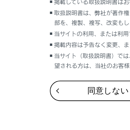
掲載している取扱説明書はお
るしくみ
録画映像
ナビゲーションシステムを使う
取扱説明書は、弊社が著作権
録画映像
車のお手入れ
部を、複製、複写、改変もし
困ったときの対処方法
当サイトの利用、または利用
複数の録
車の仕様、諸元、装備
掲載内容は予告なく変更、ま
補足
当サイト（取扱説明書）では
ドライブ
ブックマーク
望される方は、当社のお客様相
あとで読む
ドライブ
PDFで見る
同意しない
故障とお
車両
マルチメディア
画面表示設定
個人情報の取扱いについて