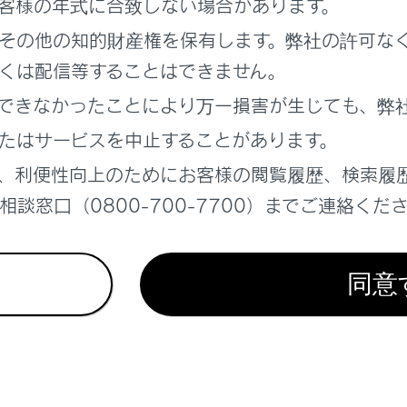
客様の年式に合致しない場合があります。
の画質を調整する
その他の知的財産権を保有します。弊社の許可な
を外部メディアに転送する
くは配信等することはできません。
できなかったことにより万一損害が生じても、弊
画映像をまとめて選択する
たはサービスを中止することがあります。
、利便性向上のためにお客様の閲覧履歴、検索履
レコーダーの設定を変更する
談窓口（0800-700-7700）までご連絡くだ
レコーダーアプリ
同意
考えになる前に