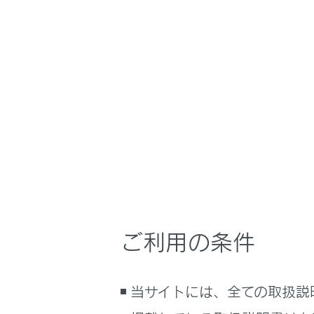
NX350/NX250
ナビゲーションシ
ホーム
ドライ
はじめに
車を運転する前の準備
メニュー
車を運転するときに知ってほしい
こと
時間帯や天候に合わせた運転と装
ドライブ
備
快適装備と便利な室内装備の使い
かた
ご利用の条件
手動録画
メーター／ディスプレイの機能と表
示される情報
録画映像
安全運転を支援する機能
当サイトには、全ての取扱説
通信で安心、快適、便利を支援す