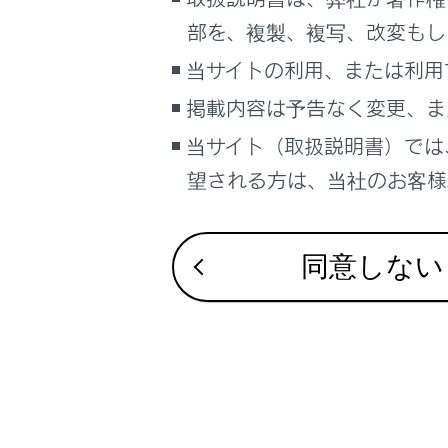
るしくみ
オーディ
部を、複製、複写、改変もし
ナビゲーションシステムを使う
当サイトの利用、または利用
ナビゲー
車のお手入れ
掲載内容は予告なく変更、ま
困ったときの対処方法
優先的に
車の仕様、諸元、装備
当サイト（取扱説明書）では
補足
望される方は、当社のお客様相
エンジン
ブックマーク
あとで読む
同意しない
PDFで見る
車両
合わせて見ら
マルチメディア
警告灯／表示
画面表示設定
計器類の見方（F
個人情報の取扱いについて