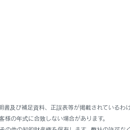
取扱説明書
プレイの機能と表示される情報
ディスプレイの機能と表示
プレイの表示内容
／ディスプレイの操作
の表示
明書及び補足資料、正誤表等が掲載されているわ
システム情報表示
客様の年式に合致しない場合があります。
その他の知的財産権を保有します。弊社の許可な