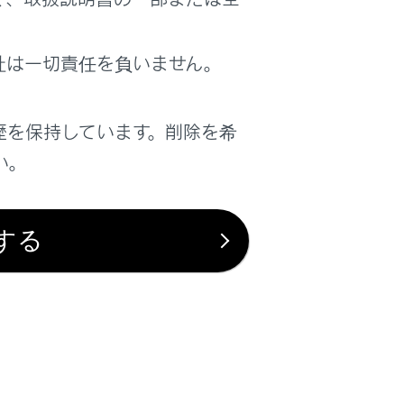
社は一切責任を負いません。
歴を保持しています。削除を希
い。
する
は役に立ちましたか？
はい
いいえ