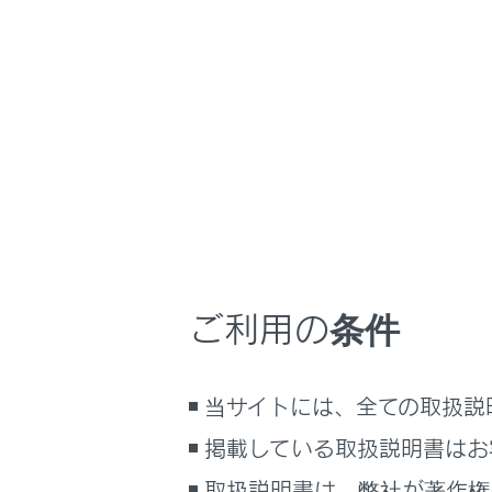
NX350/NX250
メーター／ディス
ホーム
ディス
はじめに
車を運転する前の準備
メニュー
車を運転するときに知ってほしい
こと
時間帯や天候に合わせた運転と装
メーター
備
ご利用の条件
快適装備と便利な室内装備の使い
かた
走行情報
メーター／ディスプレイの機能と表
当サイトには、全ての取扱説
示される情報
運転支援
掲載している取扱説明書はお
安全運転を支援する機能
通信で安心、快適、便利を支援す
取扱説明書は、弊社が著作権