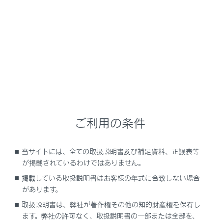
NX350/NX250
取扱説明書
安全運転を支援する機能
安全運転サポート機能を使う
低速時に障害物との接近を検知
して音と画面で知らせる
ご利用の条件
当サイトには、全ての取扱説明書及び補足資料、正誤表等
クリアランスソナー
が掲載されているわけではありません。
掲載している取扱説明書はお客様の年式に合致しない場合
があります。
取扱説明書は、弊社が著作権その他の知的財産権を保有し
ます。弊社の許可なく、取扱説明書の一部または全部を、