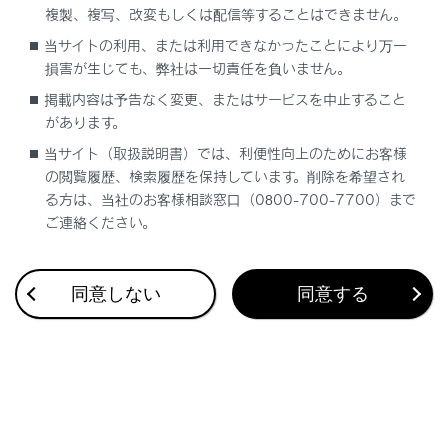
複製、複写、改変もしくは配信等することはできません。
合わせて見られているページ
当サイトの利用、または利用できなかったことにより万一
損害が生じても、弊社は一切責任を負いません。
Lexus Teammate Advanced Park
掲載内容は予告なく変更、またはサービスを中止すること
があります。
低速時に障害物との接近を検知してブレーキをかける
当サイト（取扱説明書）では、利便性向上のためにお客様
最適な車間距離を保って追従走行する
の閲覧履歴、検索履歴を保持しています。削除を希望され
る方は、当社のお客様相談窓口（0800-700-7700）まで
ご連絡ください。
このページは役に立ちましたか？
同意しない
同意する
はい
いいえ