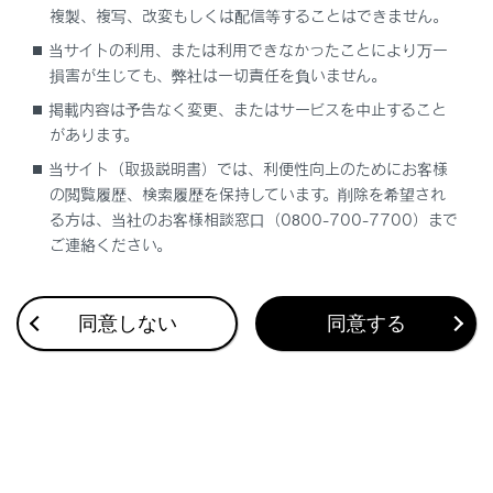
複製、複写、改変もしくは配信等することはできません。
合わせて見られているページ
当サイトの利用、または利用できなかったことにより万一
損害が生じても、弊社は一切責任を負いません。
Lexus Teammate Advanced Park
掲載内容は予告なく変更、またはサービスを中止すること
があります。
低速時に障害物との接近を検知してブレーキをかける
当サイト（取扱説明書）では、利便性向上のためにお客様
最適な車間距離を保って追従走行する
の閲覧履歴、検索履歴を保持しています。削除を希望され
る方は、当社のお客様相談窓口（0800-700-7700）まで
ご連絡ください。
このページは役に立ちましたか？
同意しない
同意する
はい
いいえ