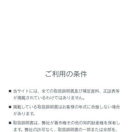
NX350/NX250
取扱説明書
安全運転を支援する機能
安全運転サポート機能を使う
低速時に障害物との接近を検知
して音と画面で知らせる
ご利用の条件
当サイトには、全ての取扱説明書及び補足資料、正誤表等
クリアランスソナー
が掲載されているわけではありません。
掲載している取扱説明書はお客様の年式に合致しない場合
があります。
取扱説明書は、弊社が著作権その他の知的財産権を保有し
ます。弊社の許可なく、取扱説明書の一部または全部を、