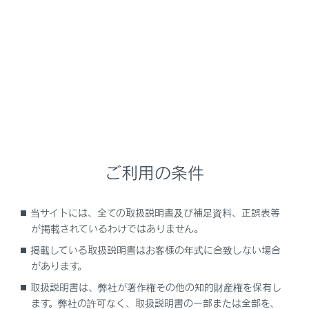
NX350/NX250
取扱説明書
安全運転を支援する機能
安全運転サポート機能を使う
運転者の異常を察知して車を自
動で停める
ご利用の条件
当サイトには、全ての取扱説明書及び補足資料、正誤表等
ドライバー異常時対応システム
が掲載されているわけではありません。
掲載している取扱説明書はお客様の年式に合致しない場合
があります。
取扱説明書は、弊社が著作権その他の知的財産権を保有し
ます。弊社の許可なく、取扱説明書の一部または全部を、