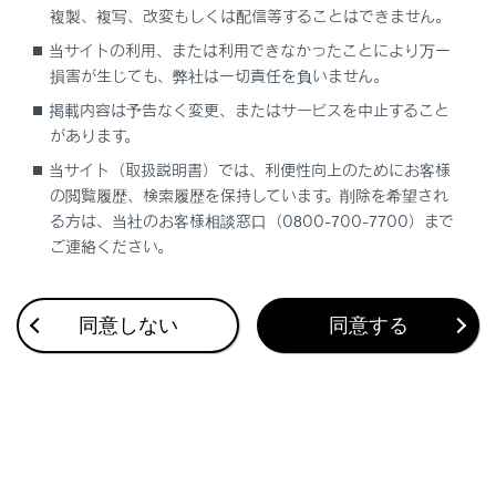
複製、複写、改変もしくは配信等することはできません。
合わせて見られているページ
当サイトの利用、または利用できなかったことにより万一
損害が生じても、弊社は一切責任を負いません。
Lexus Teammate Advanced Park
掲載内容は予告なく変更、またはサービスを中止すること
があります。
低速時に障害物との接近を検知してブレーキをかける
当サイト（取扱説明書）では、利便性向上のためにお客様
最適な車間距離を保って追従走行する
の閲覧履歴、検索履歴を保持しています。削除を希望され
る方は、当社のお客様相談窓口（0800-700-7700）まで
ご連絡ください。
このページは役に立ちましたか？
同意しない
同意する
はい
いいえ