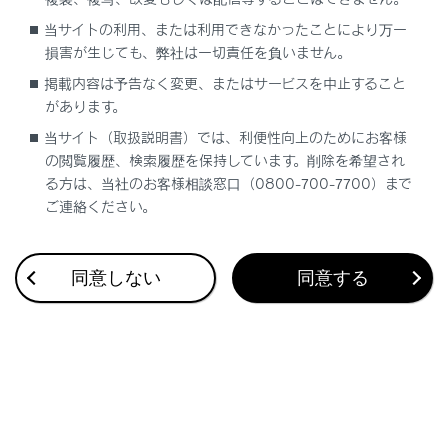
合わせて見られているページ
当サイトの利用、または利用できなかったことにより万一
損害が生じても、弊社は一切責任を負いません。
Lexus Teammate Advanced Park
掲載内容は予告なく変更、またはサービスを中止すること
低速時に障害物との接近を検知してブレーキをかける
があります。
最適な車間距離を保って追従走行する
当サイト（取扱説明書）では、利便性向上のためにお客様
の閲覧履歴、検索履歴を保持しています。削除を希望され
る方は、当社のお客様相談窓口（0800-700-7700）まで
ご連絡ください。
このページは役に立ちましたか？
同意しない
同意する
はい
いいえ
ブックマーク
あとで読む