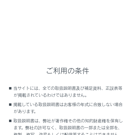
NX350/NX250
取扱説明書
安全運転を支援する機能
安全運転サポート機能を使う
車線変更を支援する
ご利用の条件
当サイトには、全ての取扱説明書及び補足資料、正誤表等
LCA（レーンチェンジアシスト）
が掲載されているわけではありません。
掲載している取扱説明書はお客様の年式に合致しない場合
があります。
取扱説明書は、弊社が著作権その他の知的財産権を保有し
ます。弊社の許可なく、取扱説明書の一部または全部を、
複製、複写、改変もしくは配信等することはできません。