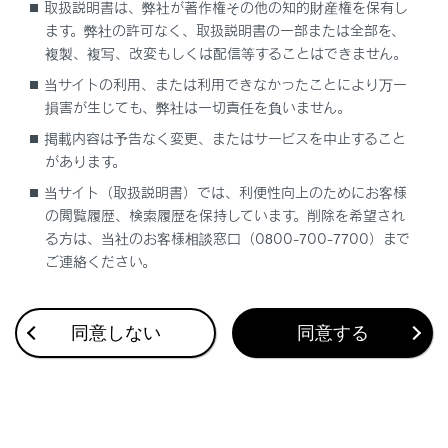
取扱説明書は、弊社が著作権その他の知的財産権を保有し
ます。弊社の許可なく、取扱説明書の一部または全部を、
複製、複写、改変もしくは配信等することはできません。
当サイトの利用、または利用できなかったことにより万一
損害が生じても、弊社は一切責任を負いません。
合わせて見られているページ
掲載内容は予告なく変更、またはサービスを中止すること
があります。
VICS・交通情報
当サイト（取扱説明書）では、利便性向上のためにお客様
付録
の閲覧履歴、検索履歴を保持しています。削除を希望され
ナビゲーション設定
る方は、当社のお客様相談窓口（0800-700-7700）まで
ご連絡ください。
同意しない
同意する
このページは役に立ちましたか？
はい
いいえ