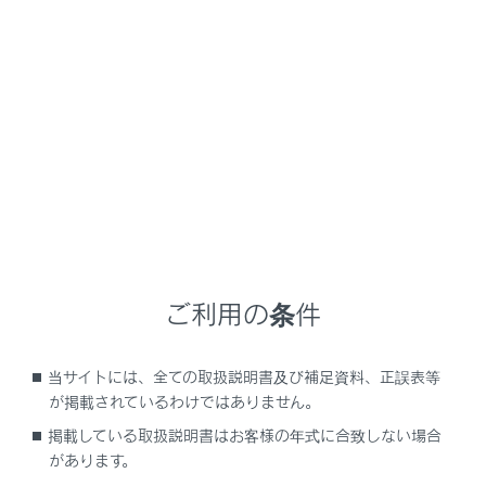
NX350/NX250
取扱説明書
ナビゲーションシステムを使う
G-Link
Web ブラウザ
メニュー
ご利用の条件
Webブラウザ機能（インターネット）について
当サイトには、全ての取扱説明書及び補足資料、正誤表等
Webブラウザ画面を表示する
が掲載されているわけではありません。
掲載している取扱説明書はお客様の年式に合致しない場合
Webブラウザ画面を操作する
があります。