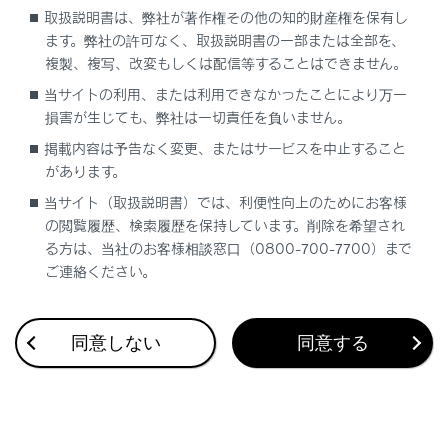
取扱説明書は、弊社が著作権その他の知的財産権を保有し
ます。弊社の許可なく、取扱説明書の一部または全部を、
複製、複写、改変もしくは配信等することはできません。
当サイトの利用、または利用できなかったことにより万一
損害が生じても、弊社は一切責任を負いません。
合わせて見られているページ
掲載内容は予告なく変更、またはサービスを中止すること
があります。
Lexus Teammate Advanced Park
当サイト（取扱説明書）では、利便性向上のためにお客様
低速時に障害物との接近を検知してブレーキをかける
の閲覧履歴、検索履歴を保持しています。削除を希望され
る方は、当社のお客様相談窓口（0800-700-7700）まで
最適な車間距離を保って追従走行する
ご連絡ください。
同意しない
同意する
このページは役に立ちましたか？
はい
いいえ