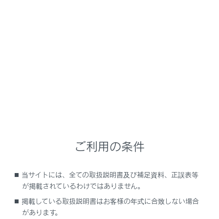
NX350/NX250
取扱説明書
安全運転を支援する機能
安全運転サポート機能を使う
後退時に車両の接近を知らせる
メニュー
ご利用の条件
RCTA（リヤクロストラフィックアラート）の
役割
当サイトには、全ての取扱説明書及び補足資料、正誤表等
RCTAの機能
が掲載されているわけではありません。
掲載している取扱説明書はお客様の年式に合致しない場合
RCTAの設定を変更する
があります。