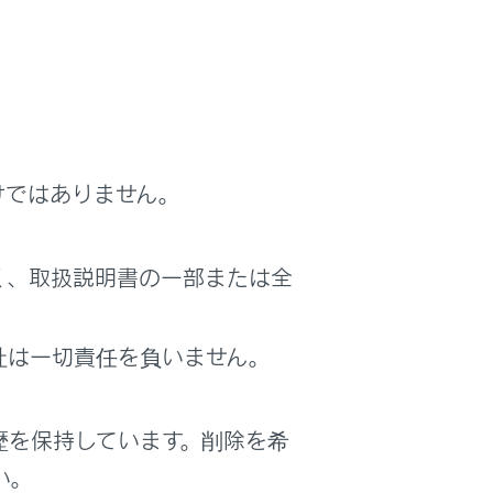
を正しく着用してください。
けではありません。
く、取扱説明書の一部または全
社は一切責任を負いません。
い位置にかかるようにお腹のふくらみの下
かるように着用してください。
なく胎児までが重大な傷害を受けたり、最悪
歴を保持しています。削除を希
い。