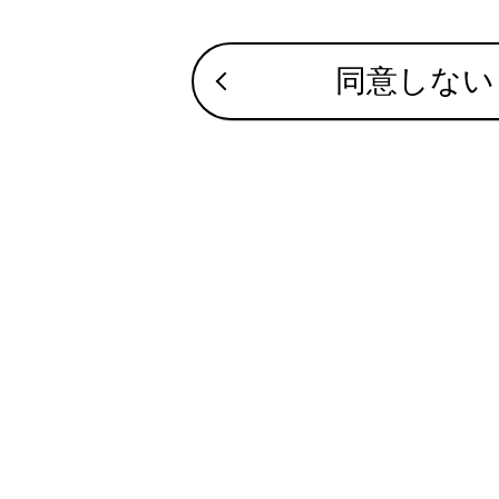
疾患の
シート
もし重
同意しない
い。
プリテ
でくだ
お子さ
万一ベ
す。
誤って
さい。
知識
子ども