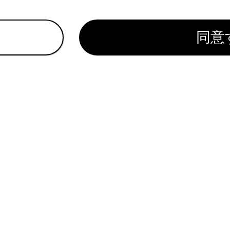
ある方の場合、医師に注意事項を確認の上、必ずシートベルト
ベルトが損傷したときはシートベルトを修理するまでシートは
大な事故にあったときは、明らかな損傷が見られない場合でも
同意
ンショナー付きシートベルトの取り付けや取りはずし／分解／
さい。不適切に扱うと、正常に作動しなくなるおそれがあります
まを乗せるときは、お子さまをシートベルトで遊ばせないでく
ルトが首に巻き付いた場合、窒息など重大な傷害におよぶか、
そのような状態になってしまい、バックルもはずせない場合は
のシートベルトの使い方