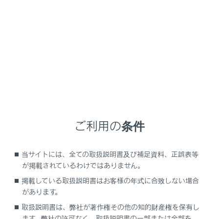
エンジン警告灯
SRSエアバッグ／プリテンショナー警告灯
ABS＆ブレーキアシスト警告灯（警告ブザー）
ペダル誤操作警告灯（警告ブザー）
パワーステアリング警告灯（警告ブザー）
ご利用の条件
燃料残量警告灯
当サイトには、全ての取扱説明書及び補足資料、正誤表等
が掲載されているわけではありません。
運転席／助手席シートベルト非着用警告灯（警
告ブザー）
掲載している取扱説明書はお客様の年式に合致しない場合
があります。
取扱説明書は、弊社が著作権その他の知的財産権を保有し
リヤ席シートベルト非着用警告灯（警告ブザ
ー）
ます。弊社の許可なく、取扱説明書の一部または全部を、