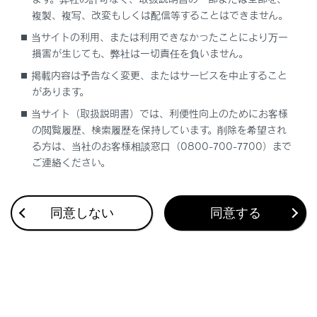
複製、複写、改変もしくは配信等することはできません。
タイヤ空気圧警告灯（警告ブザー）
当サイトの利用、または利用できなかったことにより万一
損害が生じても、弊社は一切責任を負いません。
掲載内容は予告なく変更、またはサービスを中止すること
Stop & Startキャンセル表示灯（警告ブザー）
があります。
当サイト（取扱説明書）では、利便性向上のためにお客様
Stop & Start表示灯（警告ブザー）
の閲覧履歴、検索履歴を保持しています。削除を希望され
る方は、当社のお客様相談窓口（0800-700-7700）まで
クリアランスソナーOFF表示灯（警告ブザー）
ご連絡ください。
PCS警告灯（警告ブザー）
同意しない
同意する
LTA 表示灯（警告ブザー）
LDA表示灯（警告ブザー）
レーダークルーズコントロール表示灯（警告ブ