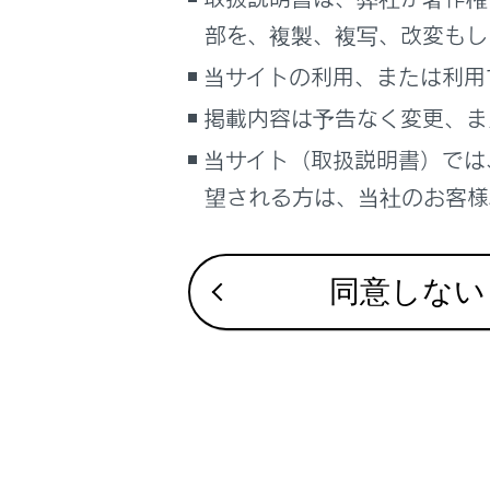
るしくみ
急アクセ
部を、複製、複写、改変もし
ナビゲーションシステムを使う
当サイトの利用、または利用
急アクセ
車のお手入れ
掲載内容は予告なく変更、ま
困ったときの対処方法
車の仕様、諸元、装備
当サイト（取扱説明書）では
補足
望される方は、当社のお客様相
ブックマーク
合わせて見ら
あとで読む
同意しない
Lexus Teamma
PDFで見る
低速時に障害
車両
最適な車間距
マルチメディア
画面表示設定
個人情報の取扱いについて