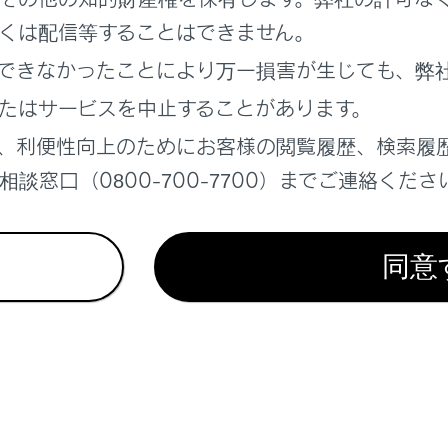
ル時加速抑制について
くは配信等することはできません。
できなかったことにより万一損害が生じても、弊
ル時加速抑制が作動したとき
たはサービスを中止することがあります。
、利便性向上のためにお客様の閲覧履歴、検索履
談窓口（0800-700-7700）までご連絡くださ
れているページ
このページ
同意
te Advanced Park
物との接近を検知してブレーキをかける
離を保って追従走行する