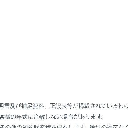
取扱説明書
る機能
安全運転サポート機能を使う
サポートを使用する（販売店装
トは、お客様の運転を補助し、より安全なドライブを支援します
スマートキー（以下、サポキー）が必要です。プラスサポートお
ポートでできること
明書及び補足資料、正誤表等が掲載されているわ
ポートを使用するには
客様の年式に合致しない場合があります。
その他の知的財産権を保有します。弊社の許可な