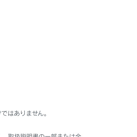
着オプション）
。プラスサポートを使用するためには、プラ
よびサポキーは販売店装着オプションです。
けではありません。
く、取扱説明書の一部または全