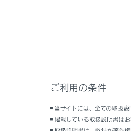
NX350/NX250
安全運転を支援す
ホーム
プラス
はじめに
車を運転する前の準備
メニュー
車を運転するときに知ってほしい
こと
プラスサポー
時間帯や天候に合わせた運転と装
スサポート用
備
ご利用の条件
快適装備と便利な室内装備の使い
かた
プラスサ
メーター／ディスプレイの機能と表
当サイトには、全ての取扱説
示される情報
プラスサ
掲載している取扱説明書はお
安全運転を支援する機能
通信で安心、快適、便利を支援す
取扱説明書は、弊社が著作権