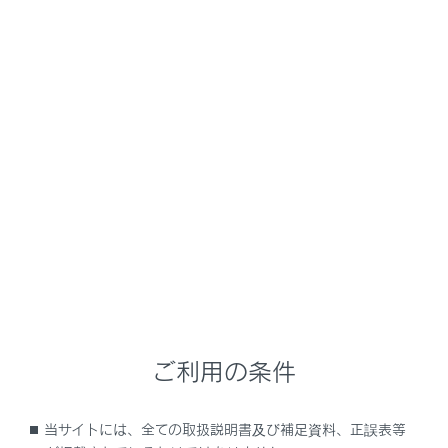
NX350/NX250
取扱説明書
ナビゲーションシステムを使う
ナビゲーション
目的地に設定する場所の検索
メニュー
目的地検索について
目的地検索画面の見方
ご利用の条件
検索結果リスト画面の見方
当サイトには、全ての取扱説明書及び補足資料、正誤表等