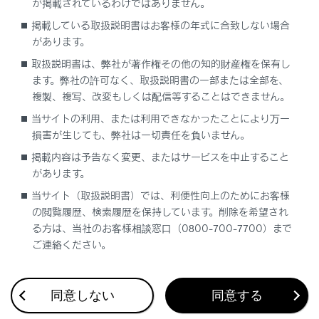
が掲載されているわけではありません。
経由地を追加する
掲載している取扱説明書はお客様の年式に合致しない場合
があります。
電話帳から目的地を検索する
取扱説明書は、弊社が著作権その他の知的財産権を保有し
ます。弊社の許可なく、取扱説明書の一部または全部を、
スマートフォンから目的地を設定する
複製、複写、改変もしくは配信等することはできません。
当サイトの利用、または利用できなかったことにより万一
損害が生じても、弊社は一切責任を負いません。
掲載内容は予告なく変更、またはサービスを中止すること
があります。
当サイト（取扱説明書）では、利便性向上のためにお客様
合わせて見られているページ
の閲覧履歴、検索履歴を保持しています。削除を希望され
る方は、当社のお客様相談窓口（0800-700-7700）まで
VICS・交通情報
ご連絡ください。
付録
ナビゲーション設定
同意しない
同意する