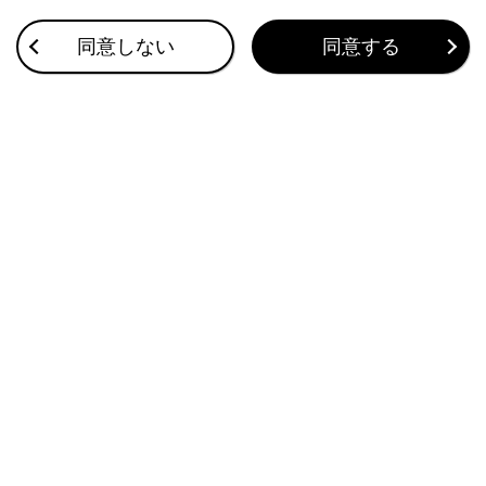
警告灯が点灯／点滅した
同意しない
同意する
ディスプレイに警告メッセージが表示された
バッテリーがあがったときにエンジンを再始動する
このページは役に立ちましたか？
はい
いいえ
ブックマーク
あとで読む