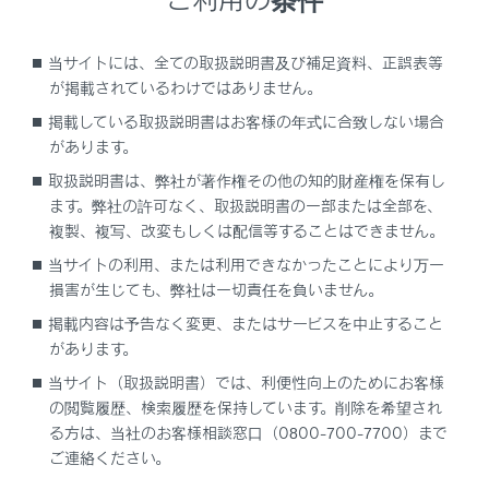
スターターがまわらずエンジンがかからない
当サイトには、全ての取扱説明書及び補足資料、正誤表等
室内灯やヘッドランプが暗くエンジンがかから
が掲載されているわけではありません。
ない
掲載している取扱説明書はお客様の年式に合致しない場合
があります。
室内灯やヘッドランプが点灯せずエンジンがか
からない
取扱説明書は、弊社が著作権その他の知的財産権を保有し
ます。弊社の許可なく、取扱説明書の一部または全部を、
複製、複写、改変もしくは配信等することはできません。
ホーンの音が小さくエンジンがかからない
当サイトの利用、または利用できなかったことにより万一
損害が生じても、弊社は一切責任を負いません。
ホーンの音が鳴らずエンジンがかからない
掲載内容は予告なく変更、またはサービスを中止すること
があります。
当サイト（取扱説明書）では、利便性向上のためにお客様
の閲覧履歴、検索履歴を保持しています。削除を希望され
る方は、当社のお客様相談窓口（0800-700-7700）まで
ご連絡ください。
合わせて見られているページ