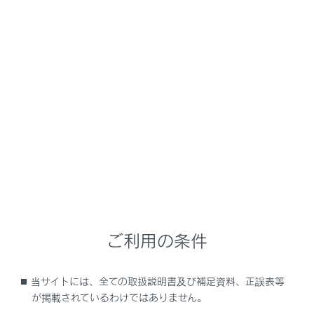
NX350/NX250
取扱説明書
安全運転を支援する機能
安全運転サポート機能を使う
車線変更時に見えにくい後方の
車両を知らせる
メニュー
関連リンク
車両カスタマイズ設定一覧
ご利用の条件
当サイトには、全ての取扱説明書及び補足資料、正誤表等
が掲載されているわけではありません。
ブラインドスポットモニターの役割