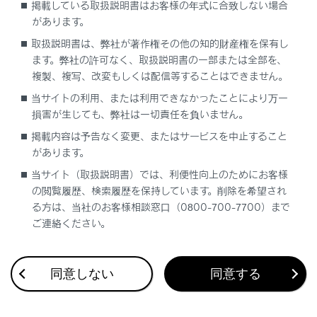
掲載している取扱説明書はお客様の年式に合致しない場合
があります。
ブラインドスポットモニターのON/OFFを切り
取扱説明書は、弊社が著作権その他の知的財産権を保有し
かえる
ます。弊社の許可なく、取扱説明書の一部または全部を、
複製、複写、改変もしくは配信等することはできません。
当サイトの利用、または利用できなかったことにより万一
損害が生じても、弊社は一切責任を負いません。
掲載内容は予告なく変更、またはサービスを中止すること
があります。
合わせて見られているページ
当サイト（取扱説明書）では、利便性向上のためにお客様
の閲覧履歴、検索履歴を保持しています。削除を希望され
Lexus Teammate Advanced Park
る方は、当社のお客様相談窓口（0800-700-7700）まで
低速時に障害物との接近を検知してブレーキをかける
ご連絡ください。
最適な車間距離を保って追従走行する
同意しない
同意する
このページは役に立ちましたか？