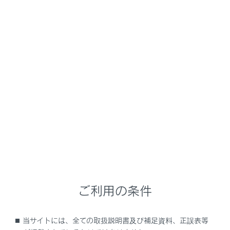
NX350/NX250
取扱説明書
ナビゲーションシステムを使う
ナビゲーション
目的地に設定する場所の検索
メニュー
目的地検索について
目的地検索画面の見方
ご利用の条件
検索結果リスト画面の見方
当サイトには、全ての取扱説明書及び補足資料、正誤表等