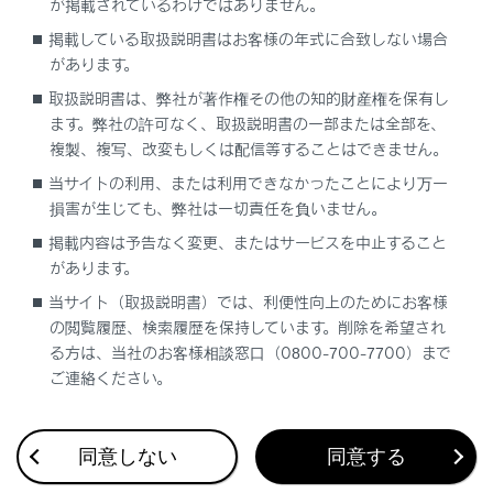
が掲載されているわけではありません。
経由地を追加する
掲載している取扱説明書はお客様の年式に合致しない場合
があります。
電話帳から目的地を検索する
取扱説明書は、弊社が著作権その他の知的財産権を保有し
ます。弊社の許可なく、取扱説明書の一部または全部を、
スマートフォンから目的地を設定する
複製、複写、改変もしくは配信等することはできません。
当サイトの利用、または利用できなかったことにより万一
損害が生じても、弊社は一切責任を負いません。
掲載内容は予告なく変更、またはサービスを中止すること
があります。
当サイト（取扱説明書）では、利便性向上のためにお客様
合わせて見られているページ
の閲覧履歴、検索履歴を保持しています。削除を希望され
る方は、当社のお客様相談窓口（0800-700-7700）まで
VICS・交通情報
ご連絡ください。
付録
ナビゲーション設定
同意しない
同意する