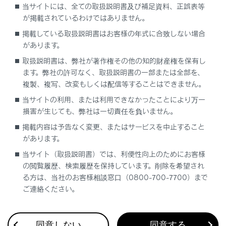
当サイトには、全ての取扱説明書及び補足資料、正誤表等
登録済みスマートフォンでApple CarPlayを使
が掲載されているわけではありません。
用する
掲載している取扱説明書はお客様の年式に合致しない場合
があります。
Android Autoを使用する
取扱説明書は、弊社が著作権その他の知的財産権を保有し
ます。弊社の許可なく、取扱説明書の一部または全部を、
Apple CarPlay/Android Autoが故障したとお
複製、複写、改変もしくは配信等することはできません。
考えになる前に
当サイトの利用、または利用できなかったことにより万一
損害が生じても、弊社は一切責任を負いません。
掲載内容は予告なく変更、またはサービスを中止すること
があります。
当サイト（取扱説明書）では、利便性向上のためにお客様
の閲覧履歴、検索履歴を保持しています。削除を希望され
合わせて見られているページ
る方は、当社のお客様相談窓口（0800-700-7700）まで
ご連絡ください。
VICS・交通情報
付録
同意しない
同意する