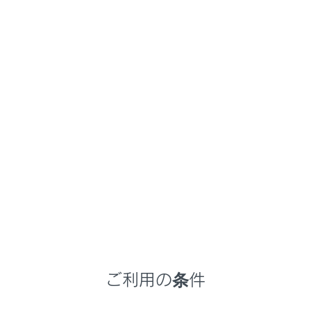
NX350/NX250
取扱説明書
ナビゲーションシステムを使う
スマートフォンや通信機器の接続
Apple CarPlay/Android Autoの
使い方
メニュー
Apple CarPlay/Android Auto使用上の留意事
項
ご利用の条件
未登録のスマートフォンでApple CarPlayを使
用する