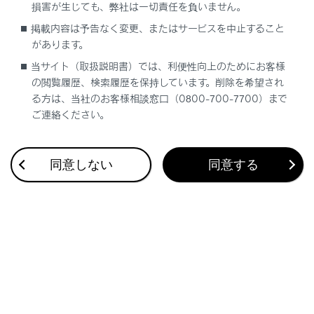
損害が生じても、弊社は一切責任を負いません。
カスタマイズ設定ボタン
掲載内容は予告なく変更、またはサービスを中止すること
コーナリングビュー自動表示や車両のボディカラ
があります。
ー、クリアランスソナーの検知距離などの設定を変
当サイト（取扱説明書）では、利便性向上のためにお客様
更できます。
の閲覧履歴、検索履歴を保持しています。削除を希望され
音声認識アイコン
る方は、当社のお客様相談窓口（0800-700-7700）まで
音声対話サービスが作動しているときに表示されま
ご連絡ください。
す。
同意しない
同意する
知識
クリアランスソナーがONのときのみ、シースル
ービュー／ムービングビューを表示できます。
（クリアランスソナーについては、別冊
「‍取扱
説明書‍」
をご覧ください。）
シースルービュー／ムービングビュー画面の回
転表示は、画面上の任意の場所をタッチしても
一時停止／再開できます。