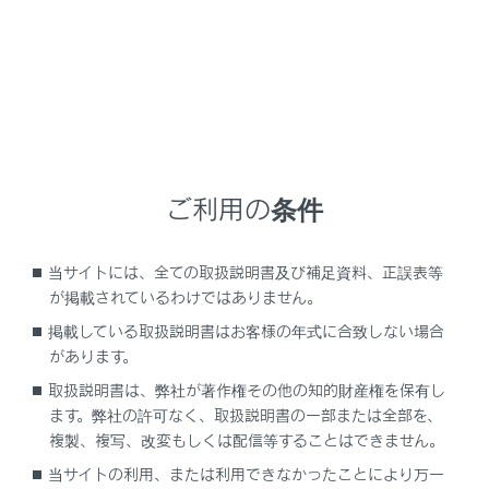
ムービングビュー
ご利用の条件
画面消去ボタン
当サイトには、全ての取扱説明書及び補足資料、正誤表等
カメラ映像を消して、ナビゲーション画面など以前
が掲載されているわけではありません。
表示していた画面にもどります。
掲載している取扱説明書はお客様の年式に合致しない場合
画面モード切りかえボタン
があります。
シースルービュー／ムービングビューを切りかえま
取扱説明書は、弊社が著作権その他の知的財産権を保有し
す。
ます。弊社の許可なく、取扱説明書の一部または全部を、
複製、複写、改変もしくは配信等することはできません。
一時停止／再回転ボタン
回転表示を一時停止、再開します。
当サイトの利用、または利用できなかったことにより万一