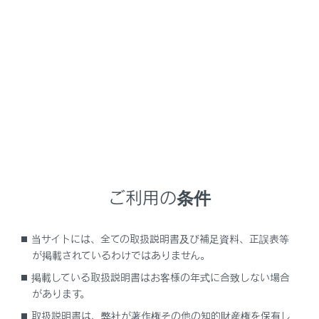
現在地周辺の最新地図をG-Linkセンターから取得して
表示します。ルート案内時にはルート沿いの最新地図
も取得します。
G-Linkセンターからプローブコミュニケーション交通
情報に基づく「現在地周辺の交通情報」および「高速
道路・一般道路の渋滞予測情報」を考慮した最適なル
ートを配信します。
ルート案内中もG-Linkセンターで定期的なタイミング
で最適ルート探索を行い、より短時間で目的地に到着
できるルートがあれば、新しいルートを提案します。
ご利用の条件
知識
当サイトには、全ての取扱説明書及び補足資料、正誤表等
が掲載されているわけではありません。
目的地をセットすると、自動的にG-Link センタ
掲載している取扱説明書はお客様の年式に合致しない場合
ーでルート探索を行います。G-Link センターか
があります。
ら配信されるルートには
[‍
‍]
が表示されま
取扱説明書は、弊社が著作権その他の知的財産権を保有し