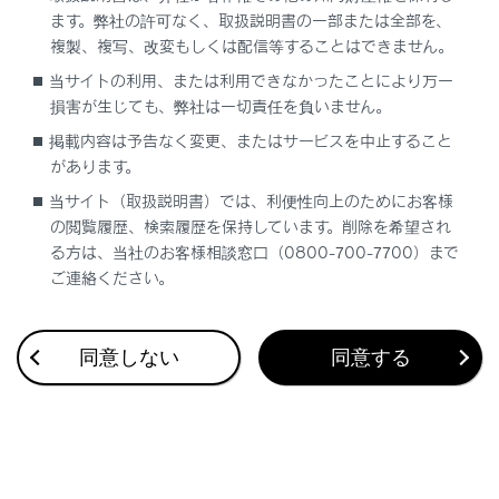
す。
ます。弊社の許可なく、取扱説明書の一部または全部を、
G-Link未契約の場合はナビ機能を利用できなく
複製、複写、改変もしくは配信等することはできません。
なり、コンパス画面が表示されます。
当サイトの利用、または利用できなかったことにより万一
一時的な地図の保持は、自車を中心とした約
損害が生じても、弊社は一切責任を負いません。
80km四方、およびルート沿い（目的地設定
掲載内容は予告なく変更、またはサービスを中止すること
時）となります。保持しているエリア外におい
があります。
て、通信できない状態が一定期間続く場合、地
当サイト（取扱説明書）では、利便性向上のためにお客様
図表示ができないなど、ナビゲーション機能に
の閲覧履歴、検索履歴を保持しています。削除を希望され
制限がかかります。
る方は、当社のお客様相談窓口（0800-700-7700）まで
ご連絡ください。
関連リンク
同意しない
同意する
G-Linkの利用手続き