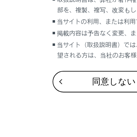
通過する地点
こんなときは
部を、複製、複写、改変もし
経由地を編集
ブックマーク
当サイトの利用、または利用
あとで読む
掲載内容は予告なく変更、ま
当サイト（取扱説明書）では
PDFで見る
車両
望される方は、当社のお客様相
マルチメディア
合わせて見ら
画面表示設定
目的地検索画
同意しない
VICSについて
個人情報の取扱いについて
コネクティッ
サイト利用について
お問い合わせ