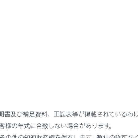
ナビゲーション
目的地の設定
の設定
示画面の見方
デモを見る
表示する
ョンを変更する
更する
明書及び補足資料、正誤表等が掲載されているわ
インターチェンジ）を指定する
客様の年式に合致しない場合があります。
情報を表示する
その他の知的財産権を保有します。弊社の許可な