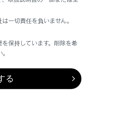
社は一切責任を負いません。
歴を保持しています。削除を希
い。
は役に立ちましたか？
する
はい
いいえ