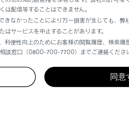
を設定する
くは配信等することはできません。
する
できなかったことにより万一損害が生じても、弊
たはサービスを中止することがあります。
、利便性向上のためにお客様の閲覧履歴、検索履
談窓口（0800-700-7700）までご連絡くださ
れているページ
このページ
面の見方
同意
ドナビ