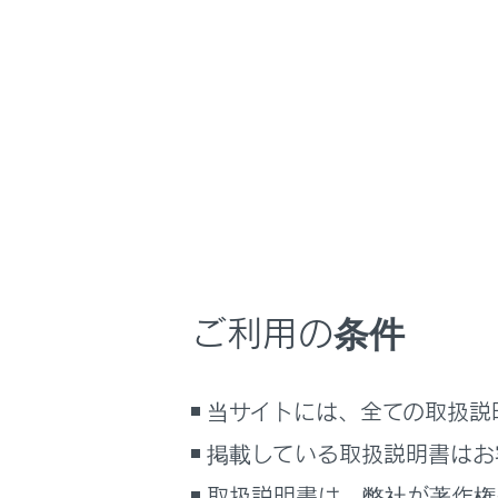
LBX
取扱説明書
マルチメディア
ホーム
目的地
はじめに
安全・安心のために
走行に関する情報表示
運転する前に
全ルート図表
運転
目的地案内の
ご利用の条件
室内装備・機能
ルート情報を
マルチメディア
ルートオプシ
他の経路に変
当サイトには、全ての取扱説
お手入れのしかた
出入り口IC（
万一の場合には
掲載している取扱説明書はお
目的地の詳細
車両情報
取扱説明書は、弊社が著作権