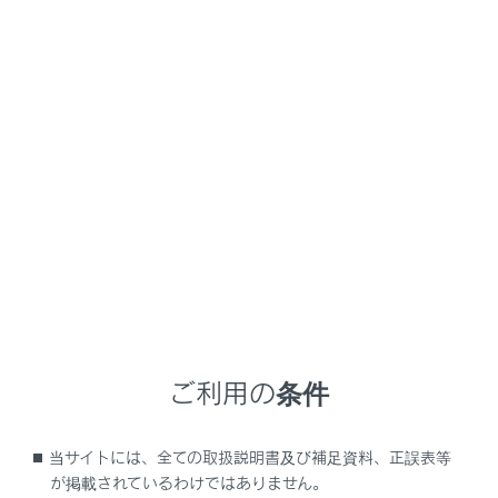
LBX
取扱説明書
マルチメディア
オーディオシステム
ラジオの操作
交通情報を聴く
AMラジオ局の道路交通情報を受信できます。
知識
新車時には1620kHzと1629kHzがプリセットに
ご利用の条件
記憶されています。
当サイトには、全ての取扱説明書及び補足資料、正誤表等
メインメニューの
[‍
‍]
にタッチします。
が掲載されているわけではありません。