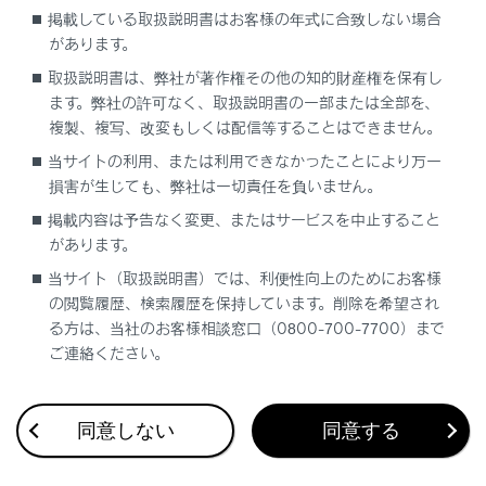
[‍オーディオ選択‍]
にタッチします。
掲載している取扱説明書はお客様の年式に合致しない場合
があります。
[‍交通情報‍]
にタッチします。
取扱説明書は、弊社が著作権その他の知的財産権を保有し
ます。弊社の許可なく、取扱説明書の一部または全部を、
複製、複写、改変もしくは配信等することはできません。
当サイトの利用、または利用できなかったことにより万一
損害が生じても、弊社は一切責任を負いません。
掲載内容は予告なく変更、またはサービスを中止すること
があります。
合わせて見られているページ
当サイト（取扱説明書）では、利便性向上のためにお客様
の閲覧履歴、検索履歴を保持しています。削除を希望され
USBメモリーの再生についての留意事項
る方は、当社のお客様相談窓口（0800-700-7700）まで
ご連絡ください。
オーディオシステム
Apple CarPlayの操作
同意しない
同意する