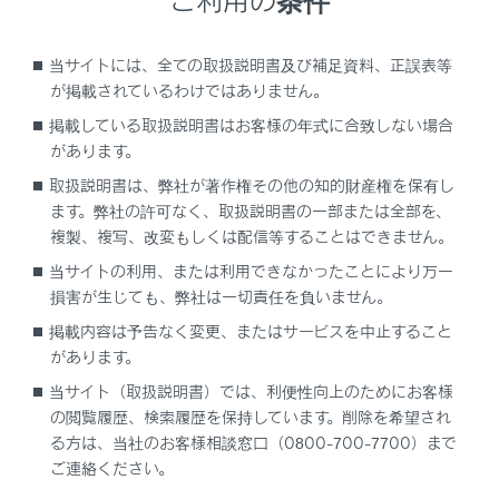
[‍概要‍]
：地点の住所や電話番号、施設の場合は営業時
間や定休日などの情報を表示します。
当サイトには、全ての取扱説明書及び補足資料、正誤表等
が掲載されているわけではありません。
[‍その他‍]
：施設やキャンペーン情報などを表示します。
掲載している取扱説明書はお客様の年式に合致しない場合
があります。
知識
取扱説明書は、弊社が著作権その他の知的財産権を保有し
ます。弊社の許可なく、取扱説明書の一部または全部を、
施設によっては、
[‍概要‍]
[‍その他‍]
は表示されませ
複製、複写、改変もしくは配信等することはできません。
ん。名称、住所、電話番号のみ表示されます。
当サイトの利用、または利用できなかったことにより万一
損害が生じても、弊社は一切責任を負いません。
掲載内容は予告なく変更、またはサービスを中止すること
があります。
当サイト（取扱説明書）では、利便性向上のためにお客様
の閲覧履歴、検索履歴を保持しています。削除を希望され
る方は、当社のお客様相談窓口（0800-700-7700）まで
ご連絡ください。
合わせて見られているページ