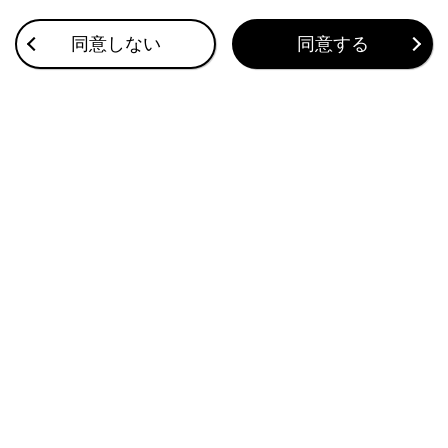
目的地検索画面の見方
同意しない
同意する
VICSについて
コネクティッドナビ
このページは役に立ちましたか？
はい
いいえ
ブックマーク
あとで読む