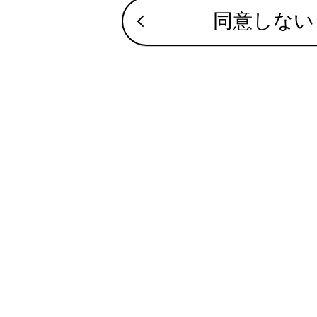
「‍色合い‍
同意しない
色合いを
知識
映像モ
合わせて見ら
サウンドやメ
その他設定