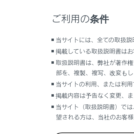
こんなときは
[‍画質調整‍
ご利用の条件
各項目を
ブックマーク
あとで読む
当サイトには、全ての取扱説
PDFで見る
掲載している取扱説明書はお
車両
マルチメディア
取扱説明書は、弊社が著作権
部を、複製、複写、改変もし
画面表示設定
「‍明るさ‍
当サイトの利用、または利用
明るさを
個人情報の取扱いについて
掲載内容は予告なく変更、ま
サイト利用について
「‍コント
お問い合わせ
当サイト（取扱説明書）では
コントラ
望される方は、当社のお客様相
「‍色の濃さ
色の濃さ