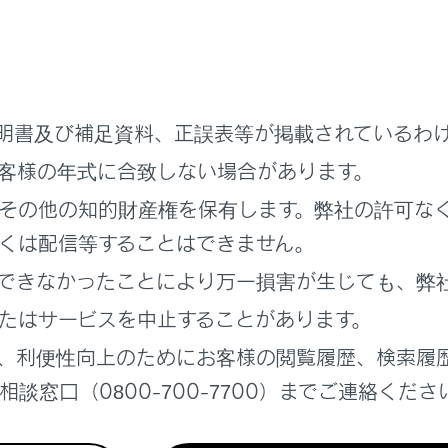
]
にタッチします。
設定します。
明書及び補足資料、正誤表等が掲載されているわ
客様の年式に合致しない場合があります。
その他の知的財産権を保有します。弊社の許可な
くは配信等することはできません。
」
できなかったことにより万一損害が生じても、弊
調整できます。
たはサービスを中止することがあります。
ラスト‍」
、利便性向上のためにお客様の閲覧履歴、検索履
ストを調整できます。
談窓口（0800-700-7700）までご連絡くださ
‍」
を調整できます。