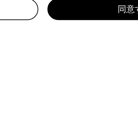
」
同意
調整できます。
ードによって設定できる項目は異なります。
れているページ
このページ
ディアの設定を変更する