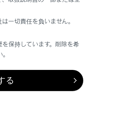
が出力されることがあります。
社は一切責任を負いません。
たり、まれに遅れたり、誤った音声案内が
歴を保持しています。削除を希
い。
する
は役に立ちましたか？
はい
いいえ