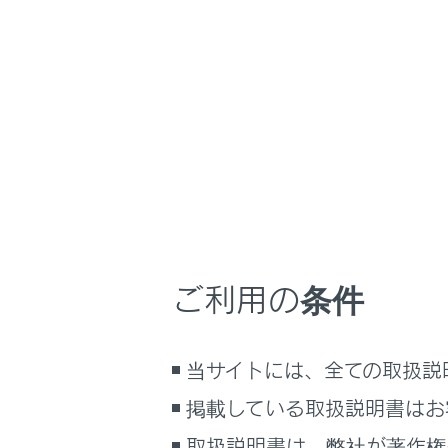
LBX
取扱説明書
マルチメディア
ホーム
渋滞や
はじめに
安全・安心のために
走行に関する情報表示
目的地案内中
運転する前に
運転
音声案内の例
ご利用の条件
室内装備・機能
VICS表示
マルチメディア
VICS記号
当サイトには、全ての取扱説
お手入れのしかた
知識
万一の場合には
掲載している取扱説明書はお
車両情報
渋滞と規
取扱説明書は、弊社が著作権