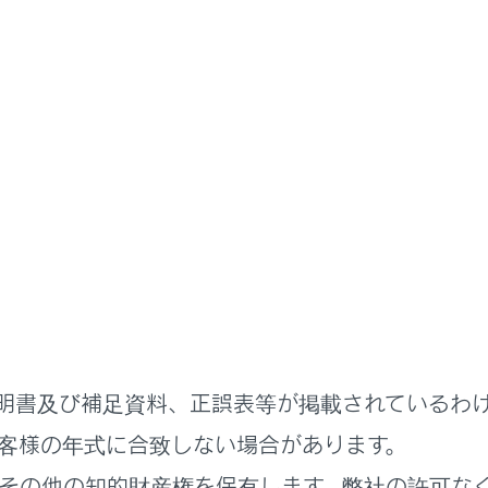
ナビゲーション
VICS・交通情報
規制情報の音声案内
で、現在地がルート上にあるとき、ルート上（約10km以内）
：
がある地点：
「‍およそ1km先渋滞があります‍」
のある地点：
「‍およそ5km先電気工事のため車線規制中です‍」
明書及び補足資料、正誤表等が掲載されているわ
客様の年式に合致しない場合があります。
制音声自動発声の出力ON/OFFを設定できます。
その他の知的財産権を保有します。弊社の許可な