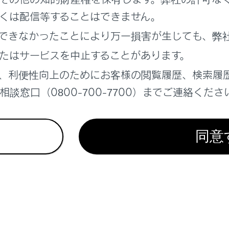
内はあくまでも参考としてください。
くは配信等することはできません。
内の例は一般的なものであり、状況などにより異なった音声案内
できなかったことにより万一損害が生じても、弊
置が正確に特定できないときなどに、音声案内が出力されなかっ
たはサービスを中止することがあります。
れることがあります。
、利便性向上のためにお客様の閲覧履歴、検索履
談窓口（0800-700-7700）までご連絡くださ
滞・規制音声の自動発声を設定する
同意
れているページ
このページ
面の見方