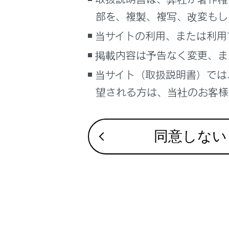
こんなときは
音声案
部を、複製、複写、改変もし
音声案
ブックマーク
当サイトの利用、または利用
自車位
あとで読む
掲載内容は予告なく変更、ま
出力さ
当サイト（取扱説明書）では
PDFで見る
車両
望される方は、当社のお客様相
マルチメディア
VICS渋
画面表示設定
同意しない
個人情報の取扱いについて
サイト利用について
お問い合わせ
合わせて見ら
目的地検索画
VICSについて