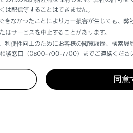
くは配信等することはできません。
できなかったことにより万一損害が生じても、弊
たはサービスを中止することがあります。
、利便性向上のためにお客様の閲覧履歴、検索履
れているページ
このページ
談窓口（0800-700-7700）までご連絡くださ
らのお願い
ットの使い方
覧
同意