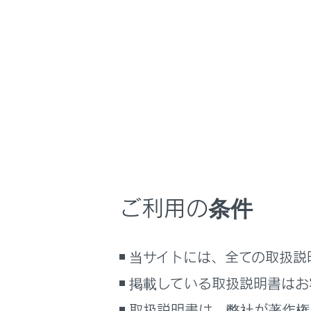
LBX
取扱説明書
ホーム
ETC 
はじめに
安全・安心のために
走行に関する情報表示
ETC2.0 シ
運転する前に
運転
ETCのサービ
ご利用の条件
ETC の操作
室内装備・機能
ETCの情報表
マルチメディア
エラーコード
当サイトには、全ての取扱説
お手入れのしかた
道路事業者か
万一の場合には
掲載している取扱説明書はお
お問合せ先一
車両情報
取扱説明書は、弊社が著作権