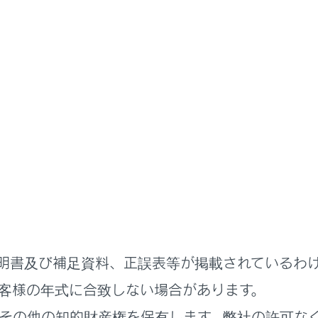
の利用
ステムを利用するには
ETC2.0 ユニットを使用するには
ス概要
示
について
明書及び補足資料、正誤表等が掲載されているわ
らのお願い
客様の年式に合致しない場合があります。
覧
その他の知的財産権を保有します。弊社の許可な