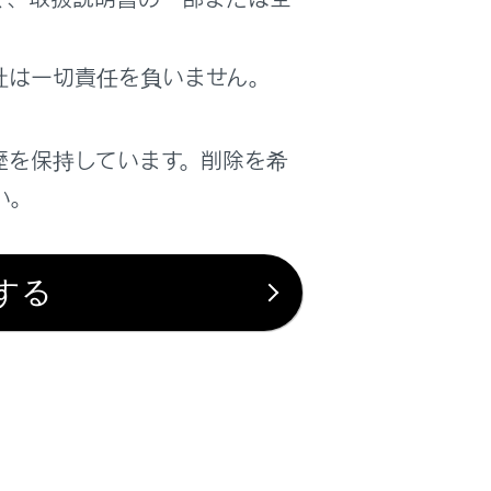
社は一切責任を負いません。
歴を保持しています。削除を希
は役に立ちましたか？
い。
はい
いいえ
する