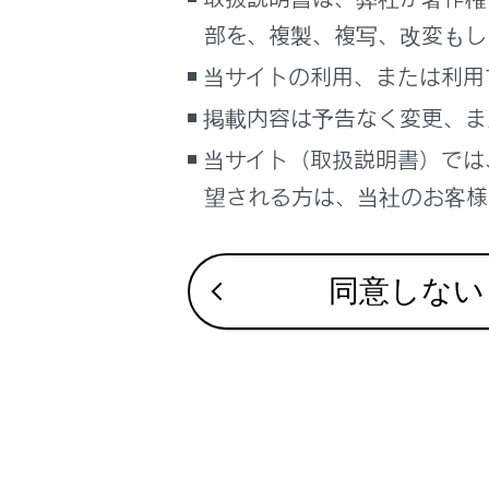
こんなときは
部を、複製、複写、改変もし
ブックマーク
当サイトの利用、または利用
あとで読む
掲載内容は予告なく変更、ま
当サイト（取扱説明書）では
PDFで見る
合わせて見ら
車両
望される方は、当社のお客様相
道路事業者か
マルチメディア
ETC2.0ユニ
画面表示設定
お問合せ先一
同意しない
個人情報の取扱いについて
サイト利用について
お問い合わせ