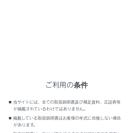
パノラミックビュー＆コーナリングビュー
ご利用の条件
当サイトには、全ての取扱説明書及び補足資料、正誤表等
が掲載されているわけではありません。
掲載している取扱説明書はお客様の年式に合致しない場合
前進予想進路線
があります。
ハンドル操作と連動して、進路の目安を示します。