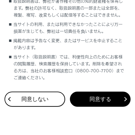
取扱説明書は、弊社が著作権その他の知的財産権を保有し
（黄色）
ます。弊社の許可なく、取扱説明書の一部または全部を、
複製、複写、改変もしくは配信等することはできません。
直進状態から90度以上ハンドル操作をした場合に表
当サイトの利用、または利用できなかったことにより万一
示します。
損害が生じても、弊社は一切責任を負いません。
車幅平行線
掲載内容は予告なく変更、またはサービスを中止すること
ドアミラー分を含んだ車幅の目安を示します。
があります。
前方距離目安線
当サイト（取扱説明書）では、利便性向上のためにお客様
車両前端から約1ｍ先を示します。
の閲覧履歴、検索履歴を保持しています。削除を希望され
る方は、当社のお客様相談窓口（0800-700-7700）まで
クリアランスソナー
ご連絡ください。
センサーが障害物を検知すると、画面にインジケー
ターが表示され、ブザーが鳴ります。（クリアラン
スソナーについては、別冊
「‍取扱説明書‍」
をご覧く
同意しない
同意する
ださい。）
ITS Connect
前方または側方からの接近車両や障害物をITS
Connectが感知すると、画面にインジケーターが表