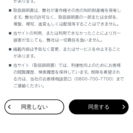
があります。
セットアップに関して
取扱説明書は、弊社が著作権その他の知的財産権を保有し
ます。弊社の許可なく、取扱説明書の一部または全部を、
複製、複写、改変もしくは配信等することはできません。
当サイトの利用、または利用できなかったことにより万一
損害が生じても、弊社は一切責任を負いません。
掲載内容は予告なく変更、またはサービスを中止すること
合わせて見られているページ
があります。
当サイト（取扱説明書）では、利便性向上のためにお客様
道路事業者からのお願い
の閲覧履歴、検索履歴を保持しています。削除を希望され
ETC2.0ユニットの使い方
る方は、当社のお客様相談窓口（0800-700-7700）まで
ご連絡ください。
ETC画面の操作
同意しない
同意する
このページは役に立ちましたか？